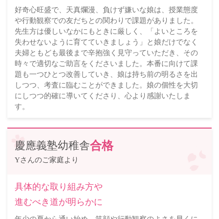
好奇心旺盛で、天真爛漫、負けず嫌いな娘は、授業態度
や行動観察での友だちとの関わりで課題がありました。
先生方は優しいなかにもときに厳しく、「よいところを
失わせないように育てていきましょう」と娘だけでなく
夫婦ともども最後まで辛抱強く見守っていただき、その
時々で適切なご助言をくださいました。本番に向けて課
題も一つひとつ改善していき、娘は持ち前の明るさを出
しつつ、考査に臨むことができました。娘の個性を大切
にしつつ的確に導いてくださり、心より感謝いたしま
す。
慶應義塾幼稚舎
合格
Yさんのご家庭より
具体的な取り組み方や
進むべき道が明らかに
年少の夏から通い始め、笑顔や行動観察のよさを早くに