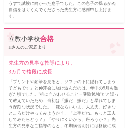
うすで試験に向かった息子でした。この息子の揺るがぬ
自信をはぐくんでくださった先生方に感謝申し上げま
す。
立教小学校
合格
Hさんのご家庭より
先生方の見事な指導により、
3カ月で格段に成長
「プリントや鉛筆を見ると、ソファの下に隠れてしまう
子どもです」と伸芽会に駆け込んだのは、年中の9月も過
ぎた頃でした。"机に向かわせること＝受験勉強"だと誤っ
て教えていたため、当初は「嫌だ、嫌だ」と暴れてしま
う深刻な状況でした。「嫌ならいいよ。大丈夫。好きな
ところだけやってみようか？」「上手だね。もっと工夫
してみたらどう？」「やりにくいから、座ろうか？」先
生方の見事なご指導のもと、冬期講習明けには格段に成