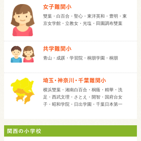
雙葉・白百合・聖心・東洋英和・豊明・東
京女学館・立教女・光塩・田園調布雙葉
青山・成蹊・学習院・桐朋学園・桐朋
横浜雙葉・湘南白百合・桐蔭・精華・洗
足・西武文理・さとえ・開智・国府台女
子・昭和学院・日出学園・千葉日本第一