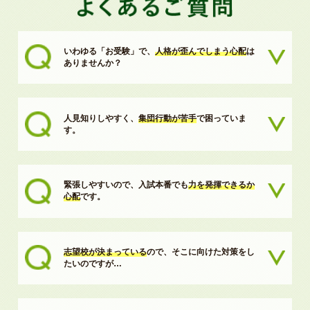
いわゆる「お受験」で、
人格が歪んでしまう心配
は
ありませんか？
人見知りしやすく、
集団行動が苦手
で困っていま
す。
緊張しやすいので、入試本番でも
力を発揮できるか
心配
です。
志望校が決まっている
ので、そこに向けた対策をし
たいのですが…