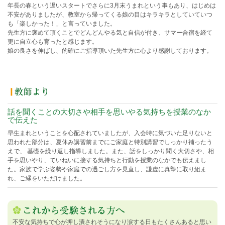
年長の春という遅いスタートでさらに3月末うまれという事もあり、はじめは
不安がありましたが、教室から帰ってくる娘の目はキラキラとしていていつ
も「楽しかった！」と言っていました。
先生方に褒めて頂くことでどんどんやる気と自信が付き、サマー合宿を経て
更に自立心も育ったと感じます。
娘の良さを伸ばし、的確にご指導頂いた先生方に心より感謝しております。
話を聞くことの大切さや相手を思いやる気持ちを授業のなか
で伝えた
早生まれということを心配されていましたが、入会時に気づいた足りないと
思われた部分は、夏休み講習前までにご家庭と特別講習でしっかり補ったう
えで、 基礎を繰り返し指導しました。また、話をしっかり聞く大切さや、相
手を思いやり、ていねいに接する気持ちと行動を授業のなかでも伝えまし
た。家族で学ぶ姿勢や家庭での過ごし方を見直し、謙虚に真摯に取り組ま
れ、ご縁をいただけました。
不安な気持ちで心が押し潰されそうになり涙する日もたくさんあると思い