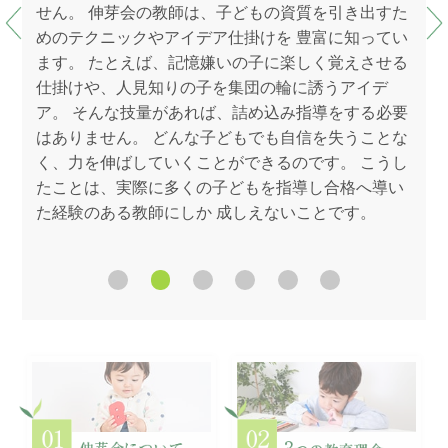
の先
せん。 伸芽会の教師は、子どもの資質を引き出すた
育」
過程
めのテクニックやアイデア仕掛けを 豊富に知ってい
育」
は、
ます。 たとえば、記憶嫌いの子に楽しく覚えさせる
と不
一夕
仕掛けや、人見知りの子を集団の輪に誘うアイデ
それ
ない
ア。 そんな技量があれば、詰め込み指導をする必要
は、
ウの
はありません。 どんな子どもでも自信を失うことな
発想
。伸
く、力を伸ばしていくことができるのです。 こうし
だろ
多く
たことは、実際に多くの子どもを指導し合格へ導い
切な
ので
た経験のある教師にしか 成しえないことです。
とで
芽会