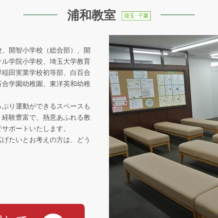
浦和教室
校、開智小学校（総合部）、開
テル学院小学校、埼玉大学教育
早稲田実業学校初等部、白百合
百合学園幼稚園、東洋英和幼稚
。
っぷり運動ができるスペースも
。経験豊富で、熱意あふれる教
でサポートいたします。
広げたいとお考えの方は、どう