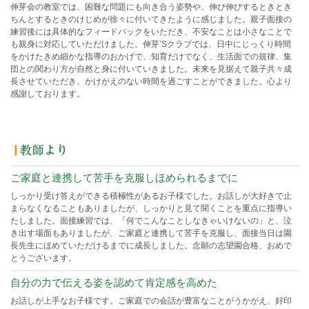
伸芽会の教室では、困難な問題にも向き合う姿勢や、伸び伸びするときとき
ちんとするときのけじめが徐々に付いてきたように感じました。親子面接の
練習後には具体的なフィードバックをいただき、不安なことは小さなことで
も親身に対応していただけました。伸芽’Sクラブでは、日中にじっくり時間
をかけたきめ細かな指導のおかげで、知育だけでなく、生活面での規律、集
団との関わり方が自然と身に付いていきました。未来を見据えて親子共々成
長させていただき、かけがえのない時間を過ごすことができました。心より
感謝しております。
ご家庭と連携して苦手を克服しほめられるまでに
しっかり受け答えができる積極性があるお子様でした。お話しが大好きで止
まらなくなることもありましたが、しっかりと見て聞くことを重点に指導い
たしました。面接練習では、「何でこんなことしなきゃいけないの」と、泣
き出す場面もありましたが、ご家庭と連携して苦手を克服し、面接当日は園
長先生にほめていただけるまでに成長しました。念願の志望園合格、おめで
とうございます。
自分の力で伝える姿を認めて肯定感を高めた
お話しが上手なお子様です。ご家庭での会話が豊富なことがうかがえ、好印