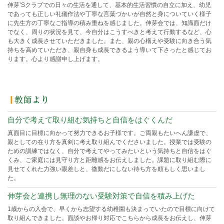
伸芽’Sクラブでの日々の生活を通して、基本的生活習慣の自立に加え、幼児
であっても正しい礼儀作法や丁寧な言葉づかいが自然と身についていく様子
に先生方の丁寧なご指導の積み重ねを感じました。伸芽会では、知識面だけ
でなく、周りの状況を見て、今自分はこうすべきと考えて行動するなど、心
も大きく成長させていただきました。また、親の心構えや受験に向き合う気
持ちを高めていただき、親自身も成長できるよう導いて下さったと感じてお
ります。心より感謝申し上げます。
自分で考えて取り組む気持ちと自信をはぐくんだ
真面目に目標に向かって努力できるお子様です。ご両親もたいへん謙虚で、
親としての在り方を真剣に考え取り組んでくださいました。授業では受験の
ための訓練ではなく、自分で考えてやってみたいという気持ちと自信をはぐ
くみ、ご家庭には見守り方と距離感をお伝えしました。課題に取り組む際に
見せてくれた力強い眼差しと、微動だにしない待ち方を頼もしく思いまし
た。
伸芽会と連携し無理のない受験対策で自信を積み上げた
1歳からの入会で、早くから志望する幼稚園も決まっていたので目標に向けて
取り組んできました。面談やお帰り対応でこちらから成長をお伝えし、伸芽