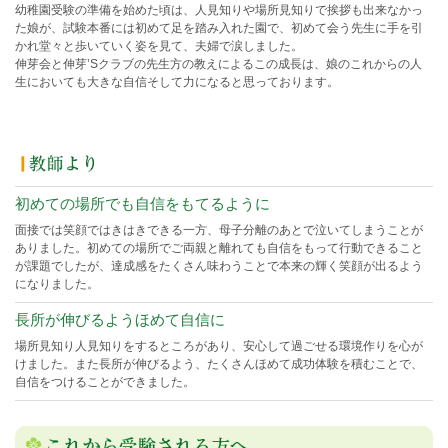
幼稚園受験の準備を始めた頃は、人見知りや場所見知りで挨拶も出来なかっ
た娘が、試験本番には初めて足を踏み入れた園で、初めて会う先生に手を引
かれ堂々と歩いていく姿を見て、夫婦で涙しました。
伸芽会と伸芽’Sクラブの先生方の教えによるこの成長は、娘のこれからの人
生においても大きな自信そして力になると思っております。
初めての場所でも自信をもてるように
面接では笑顔ではきはきできる一方、母子分離のあとで泣いてしまうことが
ありました。初めての場所でご両親と離れても自信をもって行動できること
が課題でしたが、達成感をたくさん味わうことで本来の輝く笑顔が出るよう
になりました。
長所が伸びるようほめて自信に
場所見知り人見知りをするところがあり、安心して過ごせる環境作りを心が
けました。また長所が伸びるよう、たくさんほめて成功体験を積むことで、
自信をつけることができました。