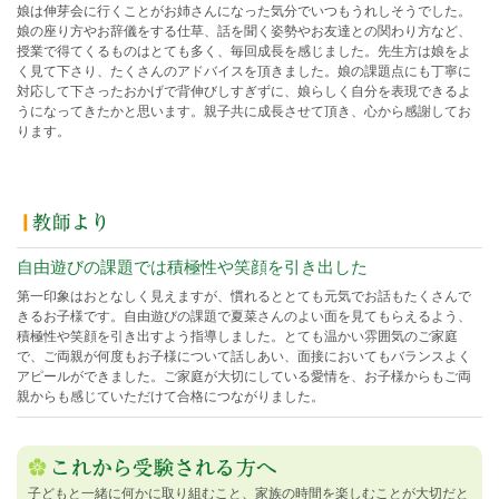
娘は伸芽会に行くことがお姉さんになった気分でいつもうれしそうでした。
娘の座り方やお辞儀をする仕草、話を聞く姿勢やお友達との関わり方など、
授業で得てくるものはとても多く、毎回成長を感じました。先生方は娘をよ
く見て下さり、たくさんのアドバイスを頂きました。娘の課題点にも丁寧に
対応して下さったおかげで背伸びしすぎずに、娘らしく自分を表現できるよ
うになってきたかと思います。親子共に成長させて頂き、心から感謝してお
ります。
自由遊びの課題では積極性や笑顔を引き出した
第一印象はおとなしく見えますが、慣れるととても元気でお話もたくさんで
きるお子様です。自由遊びの課題で夏菜さんのよい面を見てもらえるよう、
積極性や笑顔を引き出すよう指導しました。とても温かい雰囲気のご家庭
で、ご両親が何度もお子様について話しあい、面接においてもバランスよく
アピールができました。ご家庭が大切にしている愛情を、お子様からもご両
親からも感じていただけて合格につながりました。
子どもと一緒に何かに取り組むこと、家族の時間を楽しむことが大切だと