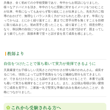
共働き、全く初めての小学校受験であり、年中からお世話になりました。
様々なアドバイスを頂き、年中のうちに受験に対するイメージをつかむこと
が出来、年長になってもあせらず取り組むことが出来ました。先生方のご指
導のおかげで、無理なくバランス良く力がつけられたと思います。年長にな
ってからは、とにかく繰り返すこと、夏までに苦手分野を無くすことを目標
に取り組みました。初め苦手と思ったことも、繰り返すことで、得意分野と
なり、秋以降の自信につながりました。それまで人前で話せず、固まってし
まう娘でしたが、面接本番で堂々と話す姿を見て成長を感じました。
自信をつけたことで落ち着いて実力が発揮できるように
天真爆漫でお子様らしい元気さとのびやかさが持ち味のかれんさん。成長す
るにつれ、項目によっては苦手意識をもつなど繊細な部分も出てきました
が、できるだけ小さなことも認めてほめて自信をつけることで、本番では落
ち着いて実力を発揮することができました。また、お父様お母様が深い愛情
でご成長を見守り、ご家族一丸で堅実な準備の歩みを進められたことが、合
格につながりました。