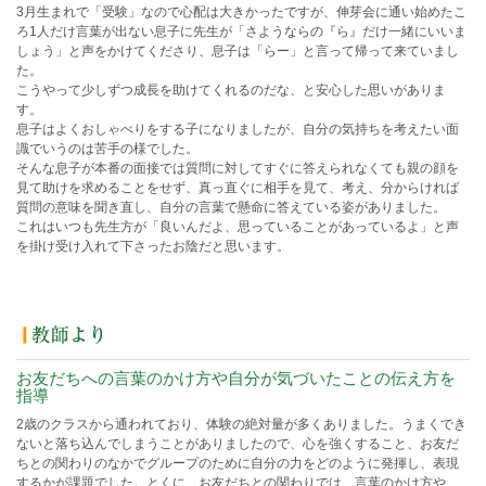
3月生まれで「受験」なので心配は大きかったですが、伸芽会に通い始めたこ
ろ1人だけ言葉が出ない息子に先生が「さようならの『ら』だけ一緒にいいま
しょう」と声をかけてくださり、息子は「らー」と言って帰って来ていまし
た。
こうやって少しずつ成長を助けてくれるのだな、と安心した思いがありま
す。
息子はよくおしゃべりをする子になりましたが、自分の気持ちを考えたい面
識でいうのは苦手の様でした。
そんな息子が本番の面接では質問に対してすぐに答えられなくても親の顔を
見て助けを求めることをせず、真っ直ぐに相手を見て、考え、分からければ
質問の意味を聞き直し、自分の言葉で懸命に答えている姿がありました。
これはいつも先生方が「良いんだよ、思っていることがあっているよ」と声
を掛け受け入れて下さったお陰だと思います。
お友だちへの言葉のかけ方や自分が気づいたことの伝え方を
指導
2歳のクラスから通われており、体験の絶対量が多くありました。うまくでき
ないと落ち込んでしまうことがありましたので、心を強くすること、お友だ
ちとの関わりのなかでグループのために自分の力をどのように発揮し、表現
するかが課題でした。とくに、お友だちとの関わりでは、言葉のかけ方や、