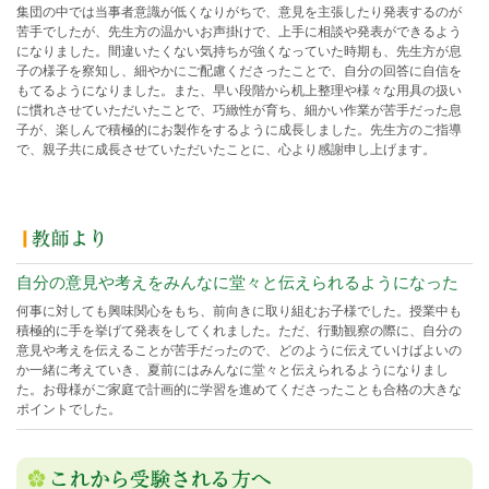
集団の中では当事者意識が低くなりがちで、意見を主張したり発表するのが
苦手でしたが、先生方の温かいお声掛けで、上手に相談や発表ができるよう
になりました。間違いたくない気持ちが強くなっていた時期も、先生方が息
子の様子を察知し、細やかにご配慮くださったことで、自分の回答に自信を
もてるようになりました。また、早い段階から机上整理や様々な用具の扱い
に慣れさせていただいたことで、巧緻性が育ち、細かい作業が苦手だった息
子が、楽しんで積極的にお製作をするように成長しました。先生方のご指導
で、親子共に成長させていただいたことに、心より感謝申し上げます。
自分の意見や考えをみんなに堂々と伝えられるようになった
何事に対しても興味関心をもち、前向きに取り組むお子様でした。授業中も
積極的に手を挙げて発表をしてくれました。ただ、行動観察の際に、自分の
意見や考えを伝えることが苦手だったので、どのように伝えていけばよいの
か一緒に考えていき、夏前にはみんなに堂々と伝えられるようになりまし
た。お母様がご家庭で計画的に学習を進めてくださったことも合格の大きな
ポイントでした。