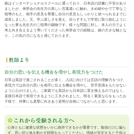
娘はインターナショナルスクールに通っており、日本語の語彙に不安があり
ましたが、伸芽会の先生方の美しい言葉遣いに触れ、きめ細やかで丁寧なご
指導のもと、相手の意見を尊重し自分の意見もしっかりと述べられるまでに
成長しました。又、学ぶ楽しさを覚え、自らすすんで学習に取り組むように
なった事も先生方のご指導の賜物です。様々な問題に対し、本人の力でよく
考え向き合えるよう導いてくださった伸芽会での経験は、娘の大きな軸とな
り、この先の力になると感じております。
自分の思いを伝える機会を増やし表現力をつけた
日常は英語で過ごされることが多く、入試に向けては言語の理解力をつけ、
表現力では自分の思いを相手に伝える機会を増やし、苦手意識をもたせない
ように心がけました。ご家庭でも英語から日本語に置き換えるのではなく、
直接日本語で表現できるように工夫されました。明るく素直な心をもったお
子様で、何事にも真摯に向きあう姿勢が合格につながったと思います。
心身ともに健康な状態をいかに維持できるかが重要です。勉強だけに偏ら
ず、思い切り体を動かす時間をもってください。情緒が安定すると子供は