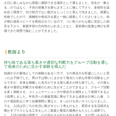
土日に楽しみながら課題に挑戦できる場所として通えました。先生が「教え
る」のではなく、子供の想像力を膨らますことに徹して下さり、多様性を認
め合う環境で、付け焼刃でない能力をじっくりと育んで頂きました。慎重な
性格でしたので、積極性や発信力を親と一緒に模索してくださいました。幼
少期の成長スピードを熟知されているので、つい焦りがちな親に安定した助
言を下さり、家庭学習の方向性がぶれることなく、直前期の急激な伸びを実
感できた状態で臨むことができました。
持ち味である落ち着きや適切な判断力をグループ活動を通し
て他者のために生かす体験を積んだ
知識やその素地としての体験がある一方で、その発信力を旺盛にしたいと思
ったお子様でした。男の子は勢いにまかせて場当たり的な作業や活動をしが
ちですが、全体を俯瞰した見方ができる落ち着きが持ち味でした。その落ち
着きや適切な判断力を他者のために生かすことができるよう、グループ活動
を多く体験させ、コミュニケーション力や発信力を個性として発揮できるよ
う指導しました。年長児への進級意識に乗せて大きな成長を計画した春、コ
ロナ感染防止に伴う自粛期間と重なり、きっかけを失いそうになりました。
でも、入試は日ごろの生活に根ざすという考えのもと、変容する生活様式を
嘆かずプラスとなる工夫をしたご家庭と教室の連携がもたらした成果でし
た。入試の絵画の課題で、心の温かさが伝わる絵を描き、その思いを会話を