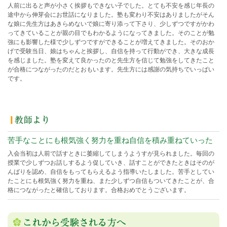
人前に出ると声が小さく挨拶もできない子でした。とても不安を感じ年長の
途中から伸芽会にお世話になりました。塾も変わり不安はありましたがそん
な娘に先生方はあきらめないで娘に寄り添って下さり、少しずつですがかわ
ってきていることが親の目でもわかるようになってきました。そのことが勉
強にも影響した様で少しずつですができることが増えてきました。そのおか
げで受験当日、娘はちゃんと挨拶し、自信を持って行動ができ、大きな成長
を感じました。塾を変えて良かったのと先生方を信じて勉強をしてきたこと
が合格につながったのだとおもいます。先生方には感謝の気持ちでいっぱい
です。
苦手なことにも根気強く努力を重ね自信を積み重ねていった
入会当初は人前で話すときに萎縮してしまうようすが見られました。毎回の
授業で少しずつお話しするよう促していき、話すことができたときはそのが
んばりを認め、自信をもってもらえるよう指導いたしました。苦手としてい
たことにも根気強く努力を重ね、また少しずつ自信もついてきたことが、合
格につながったと確信しております。合格おめでとうございます。