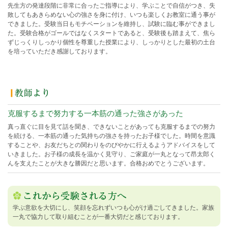
先生方の発達段階に非常に合ったご指導により、学ぶことで自信がつき、失
敗してもあきらめない心の強さを身に付け、いつも楽しくお教室に通う事が
できました。受験当日もモチベーションを維持し、試験に臨む事ができまし
た。受験合格がゴールではなくスタートであると、受験後も踏まえて、焦ら
ずじっくりしっかり個性を尊重した授業により、しっかりとした最初の土台
を培っていただき感謝しております。
克服するまで努力する一本筋の通った強さがあった
真っ直ぐに目を見て話を聞き、できないことがあっても克服するまでの努力
を続ける、一本筋の通った気持ちの強さを持ったお子様でした。時間を意識
することや、お友だちとの関わりをのびやかに行えるようアドバイスをして
いきました。お子様の成長を温かく見守り、ご家庭が一丸となって昂太郎く
んを支えたことが大きな勝因だと思います。合格おめでとうございます。
学ぶ意欲を大切にし、笑顔を忘れずいつも心がけ過ごしてきました。家族
一丸で協力して取り組むことが一番大切だと感じております。