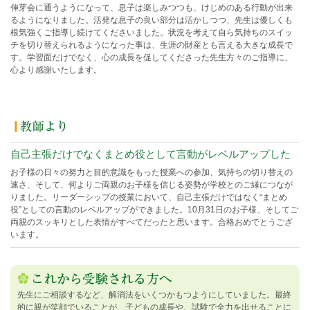
伸芽会に通うようになって、息子は楽しみつつも、けじめのある行動が出来
るようになりました。活発な息子の良い部分は活かしつつ、先生は優しくも
根気強くご指導し続けてくださいました。状況を考えて自ら気持ちのスイッ
チを切り替えられるようになった事は、生涯の財産とも言える大きな成長で
す。学習面だけでなく、心の成長を促してくださった先生方々のご指導に、
心より感謝いたします。
自己主張だけでなくまとめ役として言動がレベルアップした
お子様の日々の努力と目的意識をもった授業への参加、気持ちの切り替えの
速さ、そして、何よりご両親のお子様を信じる姿勢が学校とのご縁につなが
りました。リーダーシップの授業において、自己主張だけではなく“まとめ
役”としての言動のレベルアップができました。10月31日のお子様、そしてご
両親のスッキリとした表情がすべてだったと思います。合格おめでとうござ
います。
先生にご相談するなど、解消法をいくつかもつようにしていました。最終
的に親が笑顔でいることが、子どもの成長や、試験で全力を出せることに