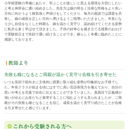
小学校受験の準備にあたり、学ぶことが楽しいと思える環境を大切にしたい
と考え伸芽会に通い始めました。先生方は娘の明るく活発な性格をより良い
方向に向かうよう根気強く声掛けをしてくださり、毎月の面談では課題を共
有し、娘の成長を正しい方向へ導けるようご指導いただきました。年長にな
り少し自信をなくした時期も、娘を温かく見守り、認め続けてくださる姿勢
に私共も多く学ばせて頂きました。子供の好奇心を掻き立てる授業のおかげ
で受験前日まで笑顔で通い続けることができ、娘らしく本番に臨めたことに
感謝しております。
失敗も糧になるとご両親が温かく見守り合格を引き寄せた
いつも笑顔で前向きに主体的に授業に取り組む姿勢が印象的なお子様でし
た。年長クラスが始まる頃にはすでに高い言語表現力を備えており、自分の
思いや考えを言葉で自在に伝えることができていました。真面目で正義感が
強いがゆえにお友だちと衝突することに悩むようすも見られましたが、ご両
親がその失敗も糧となることを信じ、成長を温かく見守り続けたことが合格
を引き寄せたと感じています。