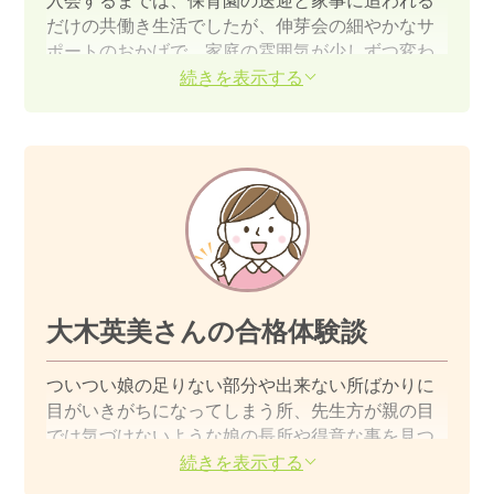
入会するまでは、保育園の送迎と家事に追われる
だけの共働き生活でしたが、伸芽会の細やかなサ
ポートのおかげで、家庭の雰囲気が少しずつ変わ
っていきました。”お子さんの話をよく聴いてあげ
続きを表示する
てください”という先生の言葉が印象的でした。朝
夕の学習習慣と読み聞かせなど、息子と真剣に向
き合う時間が増えました。結果よりも過程が大切
だと理解し、落ち着いた気持ちで考査に臨めまし
た。
もっと見る
大木英美さんの合格体験談
ついつい娘の足りない部分や出来ない所ばかりに
目がいきがちになってしまう所、先生方が親の目
では気づけないような娘の長所や得意な事を見つ
けて褒めて下さり、何度気持ちが救われたかわか
続きを表示する
りません。 初めのころは挨拶すら恥ずかしがって