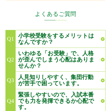
親の後ろに隠れてしまう娘でしたが、考査当日、
先頭を切って声を出し歌うことができたのは伸芽
よくあるご質問
会での発表や合宿などたくさんの経験を積み重
ね、娘が自信をつけられたお陰だと感謝しており
ます。
小学校受験をするメリットは
Q1
もっと見る
なんですか？
いわゆる「お受験」で、人格
が歪んでしまう心配はありま
Q2
せんか？
人見知りしやすく、集団行動
Q3
が苦手で困っています。
緊張しやすいので、入試本番
でも力を発揮できるか心配で
Q4
す。