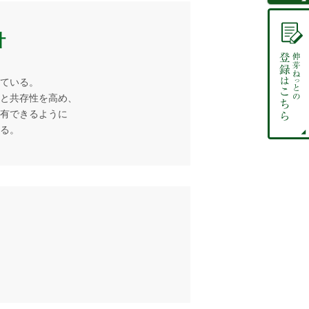
針
ている。
と共存性を高め、
有できるように
る。