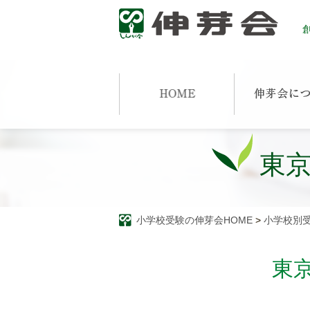
創
東
小学校受験の伸芽会HOME
>
小学校別
東