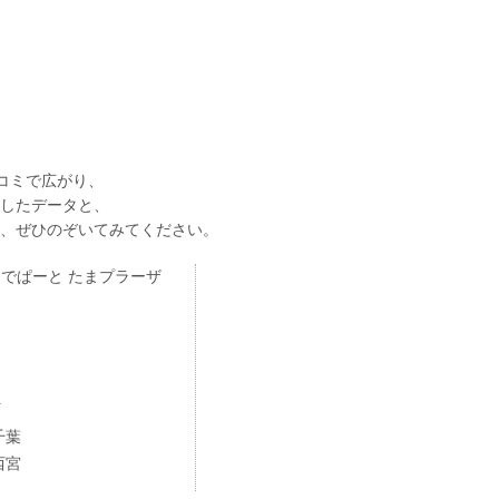
コミで広がり、
したデータと、
、ぜひのぞいてみてください。
でぱーと たまプラーザ
町
千葉
西宮