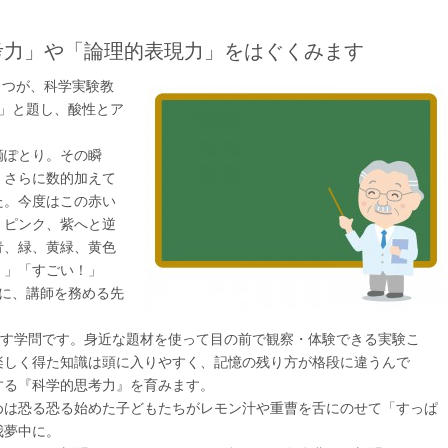
考力」や「論理的表現力」をはぐくみます
とつが、科学実験教
」と題し、酸性とア
滴ぽとり。その瞬
、さらに数的加えて
た。今度はこの赤い
、ピンク、紫へと逆
青、緑、黄緑、黄色
！」「すごい！」
ちに、講師を務める先
かす学問です。身近な題材を使って目の前で観察・体験できる実験こ
楽しく得た知識は頭に入りやすく、記憶の残り方が格段に違うんで
する『科学的思考力』を育みます。
めは恐る恐る始めた子どもたちがレモン汁や重曹を舌にのせて「すっぱ
我夢中に。