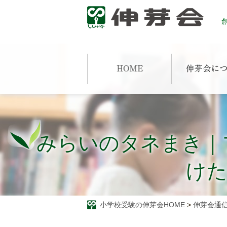
創
みらいのタネまき｜
けた
小学校受験の伸芽会HOME
>
伸芽会通