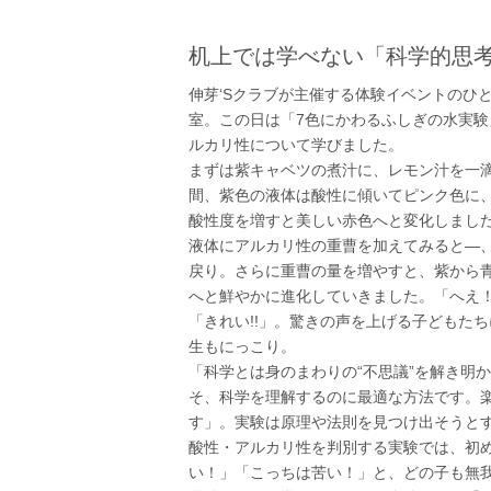
机上では学べない「科学的思
伸芽‘Sクラブが主催する体験イベントのひ
室。この日は「7色にかわるふしぎの水実験
ルカリ性について学びました。
まずは紫キャベツの煮汁に、レモン汁を一
間、紫色の液体は酸性に傾いてピンク色に
酸性度を増すと美しい赤色へと変化しまし
液体にアルカリ性の重曹を加えてみると―
戻り。さらに重曹の量を増やすと、紫から
へと鮮やかに進化していきました。「へえ
「きれい!!」。驚きの声を上げる子どもた
生もにっこり。
「科学とは身のまわりの“不思議”を解き明
そ、科学を理解するのに最適な方法です。
す」。実験は原理や法則を見つけ出そうと
酸性・アルカリ性を判別する実験では、初
い！」「こっちは苦い！」と、どの子も無