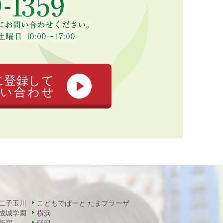
に登録して
い合わせ
二子玉川
こどもでぱーと たまプラーザ
成城学園
横浜
新宿
藤沢