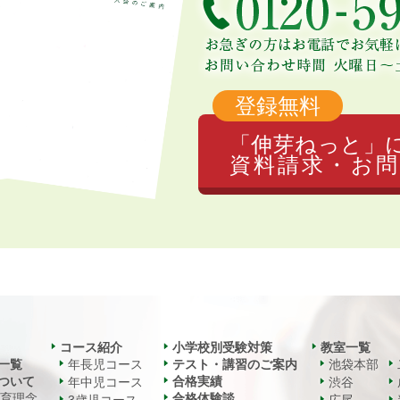
登録無料
「伸芽ねっと」
資料請求・お問
コース紹介
小学校別受験対策
教室一覧
一覧
年長児コース
テスト・講習のご案内
池袋本部
ついて
合格実績
年中児コース
渋谷
教育理念
合格体験談
3歳児コース
広尾