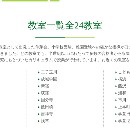
教室一覧全24教室
幼児教室として出発した伸芽会。小学校受験、稚園受験への確かな指導が口
きました。どの教室でも、半世紀以上にわたって多数の合格者から収集
究にもとづいたカリキュラムで授業が行われています。お近くの教室を
二子玉川
こども
成城学園
横浜
新宿
藤沢
荻窪
浦和
国分寺
市川
飯田橋
上本
吉祥寺
学童 
浅草
学童 