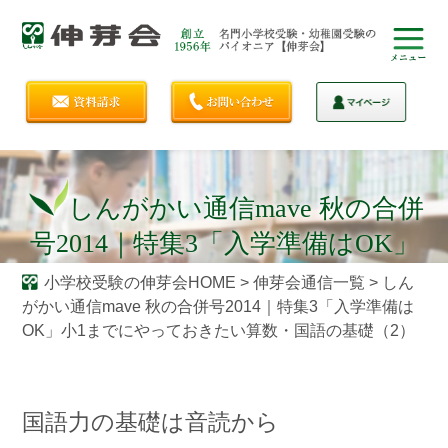
しんがかい通信mave 秋の合併
号2014｜特集3「入学準備はOK」
小1までにやっておきたい算数・
小学校受験の伸芽会HOME
>
伸芽会通信一覧
>
しん
がかい通信mave 秋の合併号2014｜特集3「入学準備は
国語の基礎（2）
OK」小1までにやっておきたい算数・国語の基礎（2）
国語力の基礎は音読から