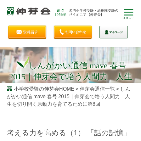
しんがかい通信 mave 春号
2015｜伸芽会で培う人間力 人生
を切り開く原動力を育てるために
小学校受験の伸芽会HOME
>
伸芽会通信一覧
>
しん
がかい通信 mave 春号 2015｜伸芽会で培う人間力 人
第8回
生を切り開く原動力を育てるために第8回
考える力を高める（1） 「話の記憶」