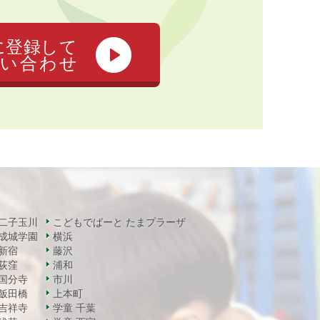
に登録して
い合わせ
二子玉川
こどもでぱーと たまプラーザ
成城学園
横浜
新宿
藤沢
荻窪
浦和
国分寺
市川
飯田橋
上本町
吉祥寺
学童 千葉