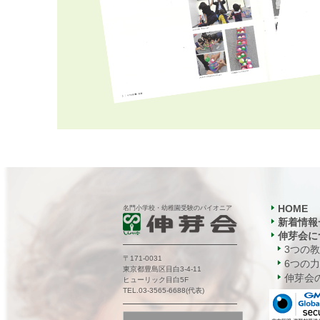
HOME
名門小学校・幼稚園受験のパイオニア
新着情報
伸芽会に
3つの
〒171-0031
6つの力
東京都豊島区目白3-4-11
伸芽会の
ヒューリック目白5F
TEL.03-3565-6688(代表)