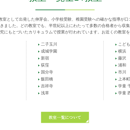
幼児教室として出発した伸芽会。小学校受験、稚園受験への確かな指導が口
きました。どの教室でも、半世紀以上にわたって多数の合格者から収集
究にもとづいたカリキュラムで授業が行われています。お近くの教室を
二子玉川
こども
成城学園
横浜
新宿
藤沢
荻窪
浦和
国分寺
市川
飯田橋
上本
吉祥寺
学童 
浅草
学童 