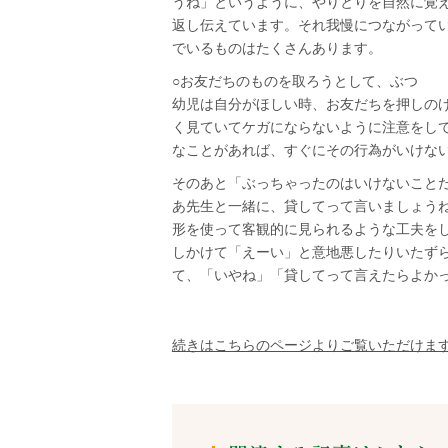
うね」というように、やりとりを自然に覚
返し伝えています。それ我慢につながって
でいるものはたくさんあります。
○お友だちのものを取ろうとして、ぶつ
幼児は自分がほしい時、お友だちを押しの
く見ていてケガにならないように注意をし
なことがあれば、すぐにその行為がいけな
そのあと「ぶっちゃったのはいけないことだ
あ先生と一緒に、貸してって言いましょう
形を使って客観的に見られるような工夫を
しかけて「えーい」と意地悪したりいたず
て、「いやね」「貸してって言えたらよか
続きはこちらのページよりご覧いただけま