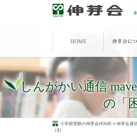
創
しんがかい通信 mav
の「
小学校受験の伸芽会HOME
>
伸芽会通
（3）