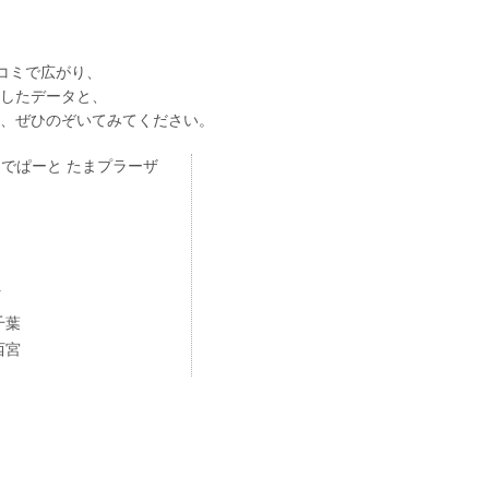
コミで広がり、
したデータと、
、ぜひのぞいてみてください。
でぱーと たまプラーザ
町
千葉
西宮