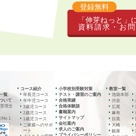
登録無料
「伸芽ねっと」
資料請求・お問
コース紹介
小学校別受験対策
教室一覧
一覧
年長児コース
テスト・講習のご案内
池袋本部
ついて
合格実績
年中児コース
渋谷
教育理念
合格体験談
3歳児コース
広尾
書籍案内
2歳児コース
麻布
サイトマップ
No.1
1歳児コース
目黒
会社案内
ご家庭へのサポ
大崎
求人のご案内
ート
銀座
プライバシーポリシー