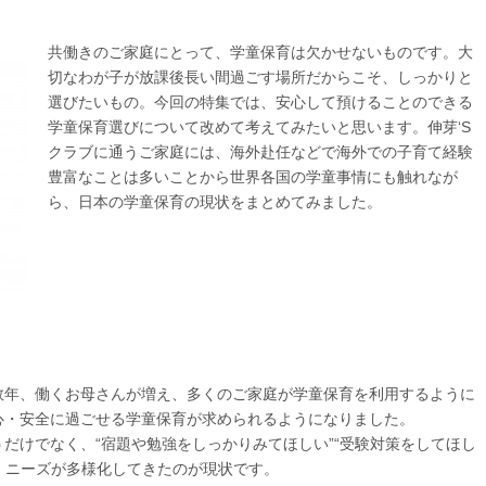
共働きのご家庭にとって、学童保育は欠かせないものです。大
切なわが子が放課後長い間過ごす場所だからこそ、しっかりと
選びたいもの。今回の特集では、安心して預けることのできる
学童保育選びについて改めて考えてみたいと思います。伸芽‘S
クラブに通うご家庭には、海外赴任などで海外での子育て経験
豊富なことは多いことから世界各国の学童事情にも触れなが
ら、日本の学童保育の現状をまとめてみました。
数年、働くお母さんが増え、多くのご家庭が学童保育を利用するように
心・安全に過ごせる学童保育が求められるようになりました。
だけでなく、“宿題や勉強をしっかりみてほしい”“受験対策をしてほし
ど、ニーズが多様化してきたのが現状です。