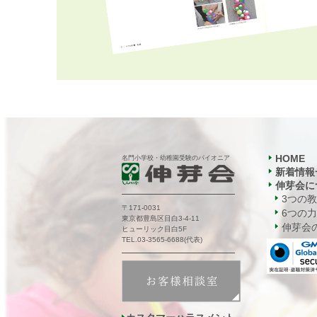
HOME
名門小学校・幼稚園受験のパイオニア
新着情報
伸芽会に
3つの
〒171-0031
6つの力
東京都豊島区目白3-4-11
伸芽会の
ヒューリック目白5F
TEL.03-3565-6688(代表)