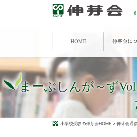
創
まーぶしんが～ずVo
小学校受験の伸芽会HOME
>
伸芽会通