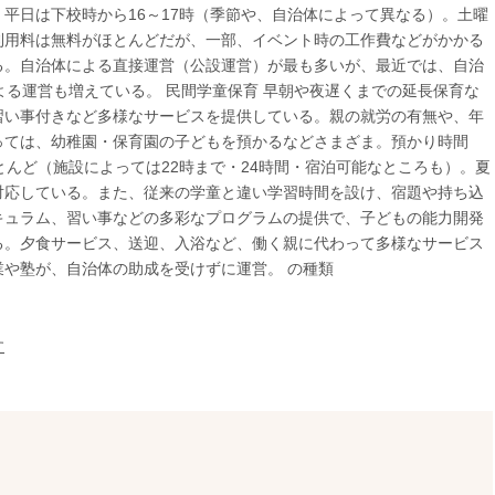
平日は下校時から16～17時（季節や、自治体によって異なる）。土曜
利用料は無料がほとんどだが、一部、イベント時の工作費などがかかる
る。自治体による直接運営（公設運営）が最も多いが、最近では、自治
よる運営も増えている。 民間学童保育 早朝や夜遅くまでの延長保育な
習い事付きなど多様なサービスを提供している。親の就労の有無や、年
っては、幼稚園・保育園の子どもを預かるなどさまざま。預かり時間
とんど（施設によっては22時まで・24時間・宿泊可能なところも）。夏
対応している。また、従来の学童と違い学習時間を設け、宿題や持ち込
キュラム、習い事などの多彩なプログラムの提供で、子どもの能力開発
る。夕食サービス、送迎、入浴など、働く親に代わって多様なサービス
や塾が、自治体の助成を受けずに運営。 の種類
す