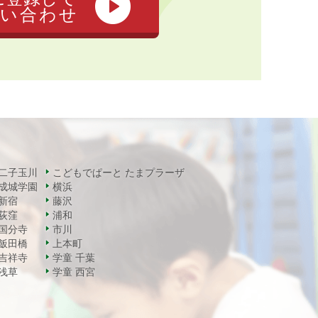
い合わせ
二子玉川
こどもでぱーと たまプラーザ
成城学園
横浜
新宿
藤沢
荻窪
浦和
国分寺
市川
飯田橋
上本町
吉祥寺
学童 千葉
浅草
学童 西宮