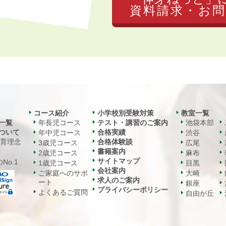
資料請求・お問
コース紹介
小学校別受験対策
教室一覧
一覧
年長児コース
テスト・講習のご案内
池袋本部
ついて
合格実績
年中児コース
渋谷
教育理念
合格体験談
3歳児コース
広尾
書籍案内
2歳児コース
麻布
サイトマップ
No.1
1歳児コース
目黒
会社案内
ご家庭へのサポ
大崎
求人のご案内
ート
銀座
プライバシーポリシー
よくあるご質問
自由が丘