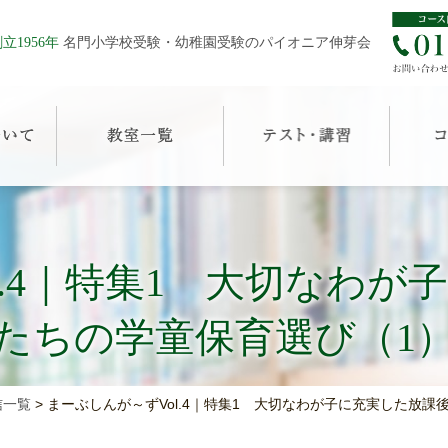
立1956年
名門小学校受験・幼稚園受験のパイオニア伸芽会
l.4｜特集1 大切なわ
たちの学童保育選び（1
信一覧
>
まーぶしんが～ずVol.4｜特集1 大切なわが子に充実した放課