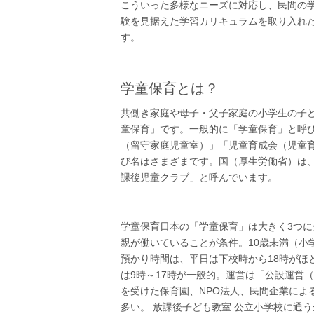
こういった多様なニーズに対応し、民間の学
験を見据えた学習カリキュラムを取り入れ
す。
学童保育とは？
共働き家庭や母子・父子家庭の小学生の子
童保育」です。一般的に「学童保育」と呼
（留守家庭児童室）」「児童育成会（児童
び名はさまざまです。国（厚生労働省）は
課後児童クラブ」と呼んでいます。
学童保育日本の「学童保育」は大きく3つに
親が働いていることが条件。10歳未満（小
預かり時間は、平日は下校時から18時がほ
は9時～17時が一般的。運営は「公設運営
を受けた保育園、NPO法人、民間企業によ
多い。 放課後子ども教室 公立小学校に通