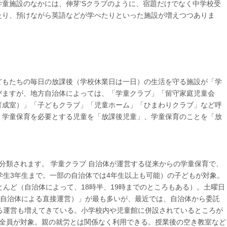
童施設のなかには、伸芽‘Sクラブのように、宿題だけでなく中学校受
たり、預けながら英語などが学べたりといった施設が増えつつありま
どもたちの毎日の放課後（学校休業日は一日）の生活を守る施設が「学
びますが、地方自治体によっては、「学童クラブ」「留守家庭児童会
育成室）」「子どもクラブ」「児童ホーム」「ひまわりクラブ」など呼
、学童保育を必要とする児童を「放課後児童」、学童保育のことを「放
分類されます。 学童クラブ 自治体が運営する従来からの学童保育で、
学生3年生まで。一部の自治体では4年生以上も可能）の子どもが対象。
とんど（自治体によって、18時半、19時までのところもある）。土曜日
（自治体による直接運営）」が最も多いが、最近では、自治体から委託
る運営も増えてきている。小学校内や児童館に併設されているところが
う全員が対象。親の就労とは関係なく利用できる。授業後の空き教室など