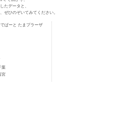
したデータと、
、ぜひのぞいてみてください。
でぱーと たまプラーザ
町
千葉
西宮