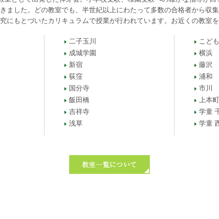
きました。どの教室でも、半世紀以上にわたって多数の合格者から収集
究にもとづいたカリキュラムで授業が行われています。お近くの教室を
二子玉川
こども
成城学園
横浜
新宿
藤沢
荻窪
浦和
国分寺
市川
飯田橋
上本
吉祥寺
学童 
浅草
学童 