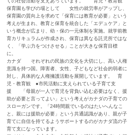
くの社会活動を支えあっています。 育児・教育観
保育園も学びの場として 女性の就労率がアップし、
保育園の質向上を求めて「保育には教育が必要」という
考えが生まれ、教育と保育を統合した「エデュケア」と
いう概念が広まり、幼・保の一元体制を実施。就学前教
育カリキュラムが作成され、保育は異なる託児所ではな
く、「学ぶ力をつけさせる」ことが大きな保育目標
に。
カナダ それぞれの民族の文化を大切にし、高い人権
意識を持つ国。障害者、女性、子どもなど社会的弱者に
対し、具体的な人権擁護活動を展開しています。 育
児・教育観 ●市民活動に支えられている子育て支
援 「母親が一人で育児を背負い込む必要はなく、援
助が必要と言ってよい」という考えがカナダの子育ての
スローガンです。「24時間親でいるのはたいへんなこ
と。親には援助が必要」という共通認識があり、親が子
育てに自信を持てるようサポートするのがカナダ流の子
育て支になっています。