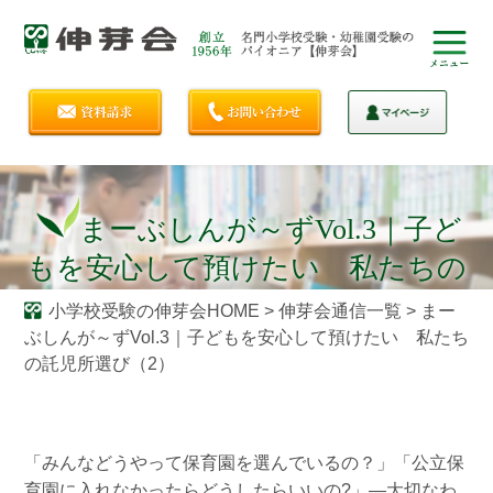
まーぶしんが～ずVol.3｜子ど
もを安心して預けたい 私たちの
託児所選び（2）
小学校受験の伸芽会HOME
>
伸芽会通信一覧
>
まー
ぶしんが～ずVol.3｜子どもを安心して預けたい 私たち
の託児所選び（2）
「みんなどうやって保育園を選んでいるの？」「公立保
育園に入れなかったらどうしたらいいの?」―大切なわ