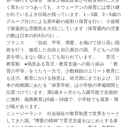
育へ移行する保育 保育が福祉政策から教育制作に大き
く変わりつつあっても、スウェーデンの保育には受け継
がれているよき伝統が残っています。1～3歳、3～6歳の
グループ分けによる異年齢の縦割り保育を行い、小規模
で家庭的な雰囲気を大切にしています（保育園内の児童
の数は日本の約4分の1）。
フランス 「自由、平等、博愛」を掲げて誇り高い国
政を行う、徹底した自由と自己責任の国。子どもへの投
資を惜しまない国としても知られています。 育児・
教育観 ●熱意ある育児・教育支援への取り組み 「教
育の平等」をうたう一方で、少数精鋭のエリート教育に
も注力。教育にかける熱意は、幼児期にまでおよび、日
本の幼稚園にあたる「保育学校」は小学校の準備期間と
位置づけています。満2歳８ヶ月から入園可能で全面的
に無料。義務教育は6歳～16歳で、小学校でも落第・飛
び級があります。
ニュージーランド 社会福祉や教育制度で世界をリード
してきた国。“博愛の精神”で育児支援をはじめとする多