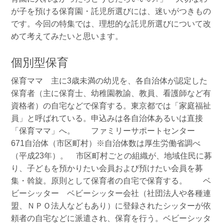
が子を預ける保育園・託児所選びには、迷いがつきもの
です。今回の特集では、理想的な託児所選びについて改
めて考えてみたいと思います。
個別型保育
保育ママ 主に3歳未満の幼児を、各自治体が認定した
保育者（主に保育士、幼稚園教諭、教員、看護師など有
資格者）の自宅などで保育する。東京都では「家庭福祉
員」と呼ばれている。申込みは各自治体あるいは直接
「保育ママ」へ。 ファミリーサポートセンター
671自治体（市区町村）※自治体数は厚生労働省調べ
（平成23年）。 市区町村ごとの組織が、地域住民に募
り、子どもを預かりたい会員および預けたい会員を募
集・斡旋。原則として保育者の自宅で保育する。 ベ
ビーシッター ベビーシッター会社（社団法人や各種連
盟、ＮＰＯ法人などもあり）に登録されたシッターが依
頼者の自宅などに派遣され、保育を行う。ベビーシッタ