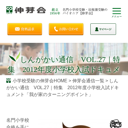
しんがかい通信 VOL.27｜特
集 2012年度小学校入試ドキュメ
ント「我が家のターニングポイン
小学校受験の伸芽会HOME
>
伸芽会通信一覧
>
しん
がかい通信 VOL.27｜特集 2012年度小学校入試ドキ
ト」
ュメント「我が家のターニングポイント」
名門小学校
合格を手に