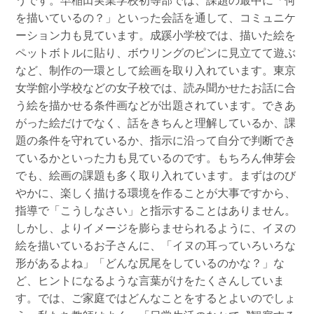
うです。早稲田実業学校初等部では、課題の最中に「何
を描いているの？」といった会話を通して、コミュニケ
ーション力も見ています。成蹊小学校では、描いた絵を
ペットボトルに貼り、ボウリングのピンに見立てて遊ぶ
など、制作の一環として絵画を取り入れています。東京
女学館小学校などの女子校では、読み聞かせたお話に合
う絵を描かせる条件画などが出題されています。できあ
がった絵だけでなく、話をきちんと理解しているか、課
題の条件を守れているか、指示に沿って自分で判断でき
ているかといった力も見ているのです。もちろん伸芽会
でも、絵画の課題も多く取り入れています。まずはのび
やかに、楽しく描ける環境を作ることが大事ですから、
指導で「こうしなさい」と指示することはありません。
しかし、よりイメージを膨らませられるように、イヌの
絵を描いているお子さんに、「イヌの耳っていろいろな
形があるよね」「どんな尻尾をしているのかな？」な
ど、ヒントになるような言葉がけをたくさんしていま
す。では、ご家庭ではどんなことをするとよいのでしょ