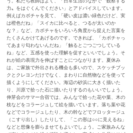
う。私たち教師はよく、「日常生活のなかで〝観察する
力〟をはぐくんでください」とアドバイスしています。
例えばカボチャを見て、「硬い皮は濃い緑色だけど、実
は橙色だね」「スイカに比べると、つるが太いのか
な？」など、カボチャをいろいろ角度から捉えた言葉を
たくさんかけてあげるのです。できれば、「カボチャっ
てあまり匂わないんだね」「触るとごつごつしている
ね」など、五感を使った理解を促すといいでしょう。そ
れが絵の表現力を伸ばすことにつながります。夏休み
は、ご家族で外出される機会も多いので、スケッチブッ
クとクレヨンだけでなく、まわりに自然物などを使って
描くようにしてください。海辺の砂浜に大きく描いた
り、川原で拾った石に描いたりするのもいいでしょう。
伸芽会のサマー合宿では、みんなで拾った花や葉、木の
枝などをコラージュして絵を描いています。落ち葉や花
などでコラージュしたり、木の幹などでフロッタージュ
（こすり出し）したりして、「この形は○○に見えるね」
などと想像を膨らませてもよいでしょう。ご家族みんな