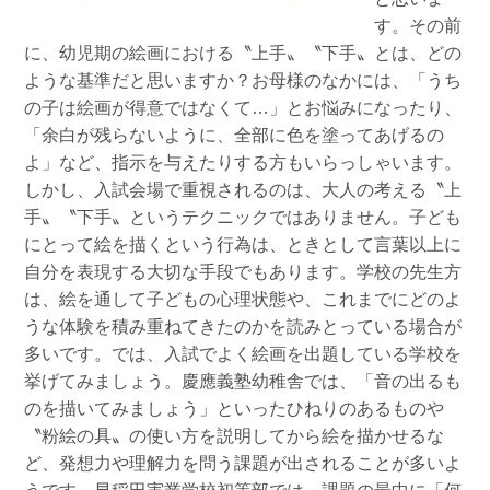
す。その前
に、幼児期の絵画における〝上手〟〝下手〟とは、どの
ような基準だと思いますか？お母様のなかには、「うち
の子は絵画が得意ではなくて…」とお悩みになったり、
「余白が残らないように、全部に色を塗ってあげるの
よ」など、指示を与えたりする方もいらっしゃいます。
しかし、入試会場で重視されるのは、大人の考える〝上
手〟〝下手〟というテクニックではありません。子ども
にとって絵を描くという行為は、ときとして言葉以上に
自分を表現する大切な手段でもあります。学校の先生方
は、絵を通して子どもの心理状態や、これまでにどのよ
うな体験を積み重ねてきたのかを読みとっている場合が
多いです。では、入試でよく絵画を出題している学校を
挙げてみましょう。慶應義塾幼稚舎では、「音の出るも
のを描いてみましょう」といったひねりのあるものや
〝粉絵の具〟の使い方を説明してから絵を描かせるな
ど、発想力や理解力を問う課題が出されることが多いよ