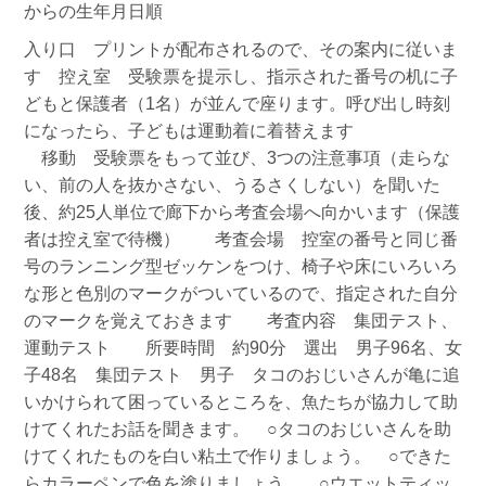
からの生年月日順
入り口 プリントが配布されるので、その案内に従いま
す 控え室 受験票を提示し、指示された番号の机に子
どもと保護者（1名）が並んで座ります。呼び出し時刻
になったら、子どもは運動着に着替えます
移動 受験票をもって並び、3つの注意事項（走らな
い、前の人を抜かさない、うるさくしない）を聞いた
後、約25人単位で廊下から考査会場へ向かいます（保護
者は控え室で待機） 考査会場 控室の番号と同じ番
号のランニング型ゼッケンをつけ、椅子や床にいろいろ
な形と色別のマークがついているので、指定された自分
のマークを覚えておきます 考査内容 集団テスト、
運動テスト 所要時間 約90分 選出 男子96名、女
子48名 集団テスト 男子 タコのおじいさんが亀に追
いかけられて困っているところを、魚たちが協力して助
けてくれたお話を聞きます。 ○タコのおじいさんを助
けてくれたものを白い粘土で作りましょう。 ○できた
らカラーペンで色を塗りましょう。 ○ウエットティッ