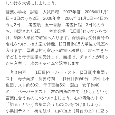
しつけを大切にしましょう。
雙葉小学校 試験 入試日程 2007年度 2006年11月1
日～3日のうち2日 2008年度 2007年11月1日～4日の
うち2日 考査順 五十音順 考査日程 3日間のう
ち、指定された2日 考査会場 [1日目]ゼッケンをつ
け、約30人単位で教室へ入ります。保護者は受付番号の
名札をつけ、控え室で待機。[2日目]約15人単位で教室へ
入ります。母親は控え室から教室へ移動し、戻ってきた
子どもと母子面接を受けます。面接は、チャイムが鳴っ
たら入室し、次のチャイムで退室します
考査内容 [1日目]ペーパーテスト [2日目]小集団テ
スト、母子面接 所要時間 [1日目]約50分 [2日目]小
集団テスト約60分、母子面接5分 選出 女子約40
名 ペーパーテスト 左の四角の中で「ひく」という
言葉に合うものに○をつけましょう。右の四角の中で
「切る」という言葉に合うものに○をつけましょう。
小集団テスト 橋を渡り、山の頂上（舞台の上）に登っ