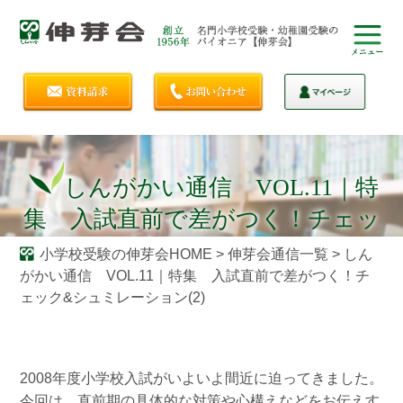
しんがかい通信 VOL.11｜特
集 入試直前で差がつく！チェッ
ク&シュミレーション(2)
小学校受験の伸芽会HOME
>
伸芽会通信一覧
>
しん
がかい通信 VOL.11｜特集 入試直前で差がつく！チ
ェック&シュミレーション(2)
2008年度小学校入試がいよいよ間近に迫ってきました。
今回は、直前期の具体的な対策や心構えなどをお伝えす