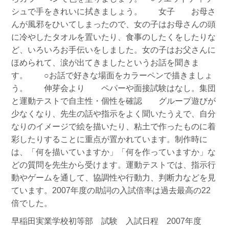
シュで手をきれいに拭きましょう。 女子 お母さ
んが風邪をひいてしまったので、女の子はお母さんの頭
に冷やしたタオルを置いたり、食事のしたくをしたりな
ど、いろいろお手伝いをしました。女の子はお父さんに
ほめられて、涙が出てきましたというお話を聞きま
す。 ○お話で好きな場面をカラーペンで描きましょ
う。 伸芽会より ペパーや面接試験はなし。集団
と運動テストで自主性・個性を確認 グループ遊びが
少なくなり、先生の話や指示をよく聞いたうえで、自分
なりのイメージで絵を描いたり、粘土で作ったものに着
彩したりすることに重点が置かれています。制作時に
は、「何を描いていますか」「何を作っていますか」な
どの質問を先生から受けます。運動テストでは、指示行
動やゲームを通して、協調性や行動力、判断力などを見
ています。2007年度の助詞の入試倍率は過去最高の22
倍でした。
早稲田実業学校初等部 試験 入試日程 2007年度