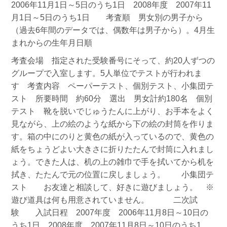
2006年11月1日～5日のうち1日 2008年度 2007年11
月1日～5日のうち1日 考査順 男女別の男子から
（過去6年間のデータでは、偶数年は男子から）。4月生
まれからの生年月日順
考査会場 指定された受験番号にそって、約20人ずつの
グループで入室します。5人単位でテストが行われま
す 考査内容 ペーパーテスト、個別テスト、小集団テ
スト 所要時間 約60分 選出 男女計約180名 個別
テスト 靴を脱いでじゅうたんに上がり、お手本をよく
見ながら、上の絵のような紙から下の絵の封筒を作りま
す。箱の中にのりと黄色の紙が入っているので、黄色の
紙をちょうどよい大きさに折りたたんで封筒に入れまし
ょう。できた人は、机の上の雑巾で手を拭いてから机を
拭き、たたんで元の位置に戻しましょう。 小集団テ
スト お友達と相談して、好きに遊びましょう。 ※
遊び道具は何も用意されていません。 二次試
験 入試日程 2007年度 2006年11月8日～10日の
うち1日 2008年度 2007年11月8日～10日のうち1