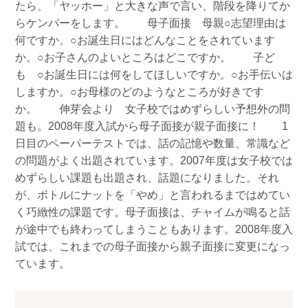
たら、「ヤッホー」と大きな声で言い、階段を降りてか
らケンパーをします。 母子面接 母親○志望理由は
何ですか。○お誕生日にはどんなことをされています
か。○お子さんのよいところはどこですか。 子ど
も ○お誕生日には何をしてほしいですか。○お手伝いは
しますか。○お母様のどのようなところが好きです
か。 伸芽会より 女子校ではめずらしい予想外の問
題も。2008年度入試から母子面接が親子面接に！ 1
日目のペーパーテストでは、話の記憶や数量、常識など
の問題がよく出題されています。2007年度は女子校では
めずらしい課題も出題され、話題になりました。それ
が、ボトルにナットを「やめ」と言われるまではめてい
く巧緻性の課題です。母子面接は、チャイムが鳴ると話
が途中でも終わってしまうこともあります。2008年度入
試では、これまでの母子面接から親子面接に変更になっ
ています。