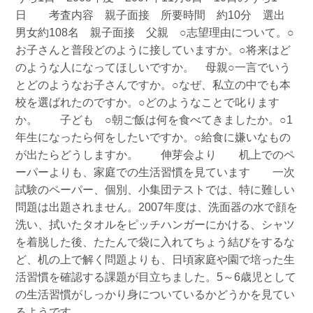
日 考査内容 親子面接 所要時間 約10分 選出
男女約108名 親子面接 父親 ○志望理由について。○
お子さんと普段どのように接していますか。○将来はど
のような人になってほしいですか。 母親○一言でいう
とどのようなお子さんですか。○なぜ、私立の中でも本
校を選ばれたのですか。○どのようなことで叱ります
か。 子ども ○朝ご飯は何を食べてきましたか。○1
年生になったら何をしたいですか。○給食に嫌いなもの
が出たらどうしますか。 伸芽会より 机上でのペ
ーパーよりも、家庭での生活習慣を見ています 一次
試験のペーパー、個別、小集団テストでは、特に難しい
問題は出題されません。2007年度は、洗面器の水で顔を
洗い、拭いたタオルをピッチハンガーにかける、シャツ
を着脱した後、たたんで袋に入れてちょう結びをするな
ど、机の上で解く問題よりも、日頃家庭や園で培った生
活習慣を確認する課題が目立ちました。5～6歳児として
の生活習慣がしっかり身についているかどうかを見てい
るようです。