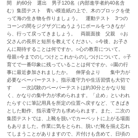
間 約60分 選出 男子120名（内部進学者約40名含
む）集団テスト 青い模造紙の上で、木のブロックを使
って海の生き物を作りましょう。 運動テスト 3つの
コーンの間をジグザグにぬうようにボールをつきなが
ら、行って戻ってきましょう。 両親面接 父親 ○お
父さんの長所と短所を教えてください。○今後、お子さ
んに期待することは何ですか。○心の教育について。
母親○今までのしつけとこれからのしつけについて。○子
育てで一番印象に残っていることは何ですか。○園の行
事に最近参加されましたか。 伸芽会より 集中力が
必要なペーパーテスト。指示遵守力や生活習慣も大切で
す 一次試験のペーパーテストは約30分とかなり短
く、かなりの集中力が求められます。「止め」といわれ
たらすぐに筆記用具を所定の位置へ戻すなど、てきぱき
とした動作、指示遵守力も求められます。また、二次の
集団テストでは、上靴を脱いでカーペットに上がる場面
もありました。作業に気をとられ、脱いだ靴を揃え忘れ
てしまうことがありますので、片付けも含めて、日頃の