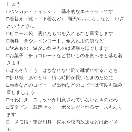
しょう
□ハンカチ・ティッシュ 基本的なエチケットです
□着替え（靴下・下着など) 雨天やおもらしなど、いざ
というときに
□ビニール袋 濡れたものを入れるなど重宝します
□雨具 傘やレインコート、傘入れ用の袋など
□飲みもの 温かい飲みものは緊張をほぐします
□お菓子 チョコレートなど甘いものを食べると落ち着
きます
□ばんそうこう はきなれない靴で靴ずれすることも
□折り紙・あやとり 待ち時間が長いときのために
□願書などのコピー 提出物などのコピーは何度も読み
直しましょう
□うわばき スリッパが用意されていないときのため
□安全ピン・裁縫セット ボタンがとれるケースもあり
ます
□ メモ帳・筆記用具 掲示や校内放送などは必ずメ
モ