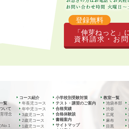
登録無料
「伸芽ねっと」
資料請求・お問
コース紹介
小学校別受験対策
教室一覧
一覧
年長児コース
テスト・講習のご案内
池袋本部
ついて
合格実績
年中児コース
渋谷
教育理念
合格体験談
3歳児コース
広尾
書籍案内
2歳児コース
麻布
サイトマップ
No.1
1歳児コース
目黒