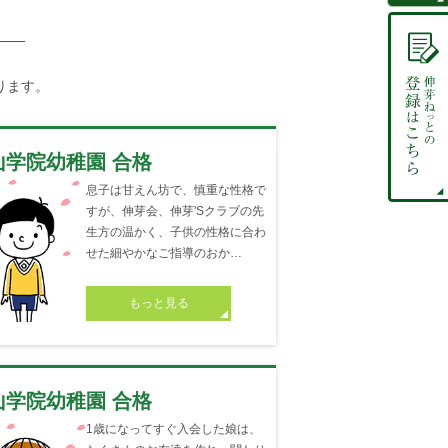
ります。
山学院幼稚園 合格
息子は甘えん坊で、慎重な性格で
すが、伸芽会、伸芽'Sクラブの先
生方の温かく、子供の性格に合わ
せた細やかなご指導のおか…
もっと見る
山学院幼稚園 合格
1歳になってすぐ入会した娘は、