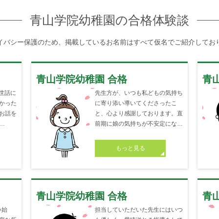
青山学院幼稚園の
合格体験談
イバシー保護のため、掲載しているお名前はすべて仮名でご紹介してお
青山学院幼稚園 合格
青
世話に
先生方が、いつも私どもの気持ち
かった
に寄り添い導いてくださったこ
お話を
と、心より感謝しております。直
…
前期に娘の気持ちが不安定にな…
もっと見る
青山学院幼稚園 合格
青
い始
担当していただいた先生にはいつ