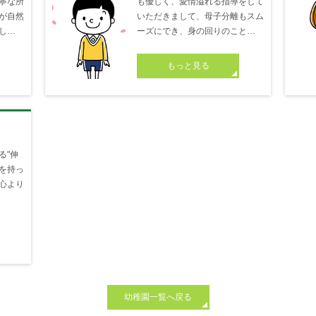
寧な所
も優しく、愛情溢れる指導をして
が自然
いただきまして、母子分離もスム
し…
ーズにでき、身の回りのこと…
もっと見る
る"伸
情を持っ
心より
幼稚園一覧へ戻る