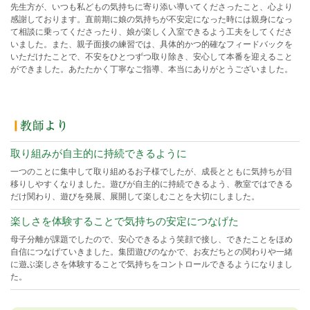
先生方が、いつも私どもの気持ちに寄り添い導いてくださったこと、心より
感謝しております。直前期に娘の気持ちが不安定になった時には親身になっ
て相談に乗ってくださったり、娘が楽しく入室できるよう工夫をしてくださ
いました。また、親子面接の練習では、具体的かつ的確なフィードバックを
いただけたことで、不安をひとつずつ取り除き、安心して本番を迎えること
ができました。あたたかく丁寧なご指導、本当にありがとうございました。
取り組みが自主的に持続できるように
一つのことに集中して取り組めるお子様でしたが、成長とともに気持ちが目
移りしやすくなりました。遊びが自主的に持続できるよう、教室ではできる
だけ関わり、遊びを発展、展開して楽しむことを大切にしました。
楽しさを体験することで気持ちの安定につなげた
母子分離が課題でしたので、安心できるよう笑顔で接し、できたことをほめ
自信につなげていきました。集団遊びのなかで、お友だちとの関わりや一緒
に遊ぶ楽しさを体験することで気持ちをコントロールできるようになりまし
た。