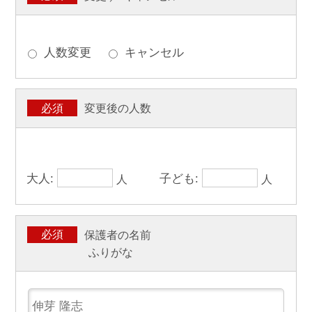
人数変更
キャンセル
変更後の人数
必須
大人:
子ども:
人
人
保護者の名前
必須
ふりがな