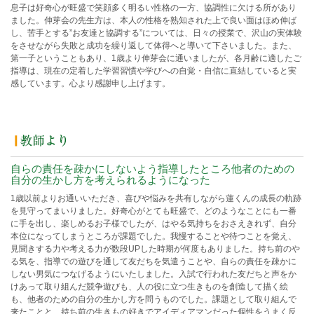
息子は好奇心が旺盛で笑顔多く明るい性格の一方、協調性に欠ける所があり
ました。伸芽会の先生方は、本人の性格を熟知された上で良い面はほめ伸ば
し、苦手とする”お友達と協調する”については、日々の授業で、沢山の実体験
をさせながら失敗と成功を繰り返して体得へと導いて下さいました。また、
第一子ということもあり、1歳より伸芽会に通いましたが、各月齢に適したご
指導は、現在の定着した学習習慣や学びへの自覚・自信に直結していると実
感しています。心より感謝申し上げます。
自らの責任を疎かにしないよう指導したところ他者のための
自分の生かし方を考えられるようになった
1歳以前よりお通いいただき、喜びや悩みを共有しながら蓮くんの成長の軌跡
を見守ってまいりました。好奇心がとても旺盛で、どのようなことにも一番
に手を出し、楽しめるお子様でしたが、はやる気持ちをおさえきれず、自分
本位になってしまうところが課題でした。我慢することや待つことを覚え、
見聞きする力や考える力が数段UPした時期が何度もありました。持ち前のや
る気を、指導での遊びを通して友だちを気遣うことや、自らの責任を疎かに
しない男気につなげるようにいたしました。入試で行われた友だちと声をか
けあって取り組んだ競争遊びも、人の役に立つ生きものを創造して描く絵
も、他者のための自分の生かし方を問うものでした。課題として取り組んで
来たことと、持ち前の生きもの好きでアイディアマンだった個性をうまく反