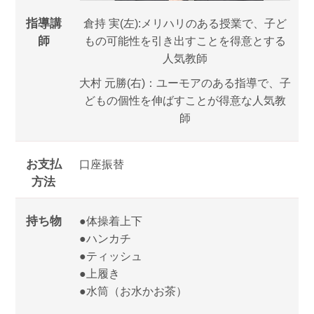
指導講
倉持 実(左):メリハリのある授業で、子ど
師
もの可能性を引き出すことを得意とする
人気教師
大村 元勝(右)：ユーモアのある指導で、子
どもの個性を伸ばすことが得意な人気教
師
お支払
口座振替
方法
持ち物
●体操着上下
●ハンカチ
●ティッシュ
●上履き
●水筒（お水かお茶）