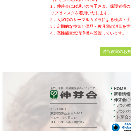
1．伸芽会にお通いのお子さま、保護者様
ッフはマスクを着用いたします。
2．入室時のサーマルカメラによる検温・
3．定期的な換気と備品・教具類の消毒を実
4．高性能空気清浄機を設置しています。
渋谷教室のお
HOME
名門小学校・幼稚園受験のパイオニア
新着情報
伸芽会に
3つの
〒171-0031
6つの力
東京都豊島区目白3-4-11
伸芽会の
ヒューリック目白5F
TEL.03-3565-6688(代表)