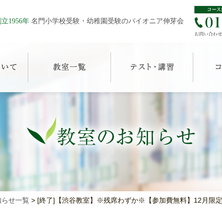
立1956年
名門小学校受験・幼稚園受験のパイオニア伸芽会
知らせ一覧
>
[終了]【渋谷教室】※残席わずか※【参加費無料】12月限