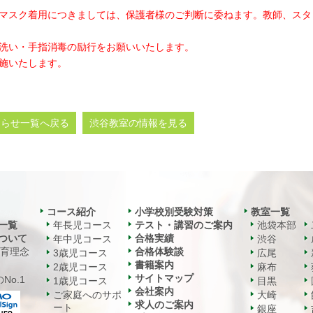
のマスク着用につきましては、保護者様のご判断に委ねます。教師、スタ
手洗い・手指消毒の励行をお願いいたします。
施いたします。
知らせ一覧へ戻る
渋谷教室の情報を見る
コース紹介
小学校別受験対策
教室一覧
一覧
年長児コース
テスト・講習のご案内
池袋本部
ついて
合格実績
年中児コース
渋谷
教育理念
合格体験談
3歳児コース
広尾
書籍案内
2歳児コース
麻布
サイトマップ
No.1
1歳児コース
目黒
会社案内
ご家庭へのサポ
大崎
求人のご案内
ート
銀座