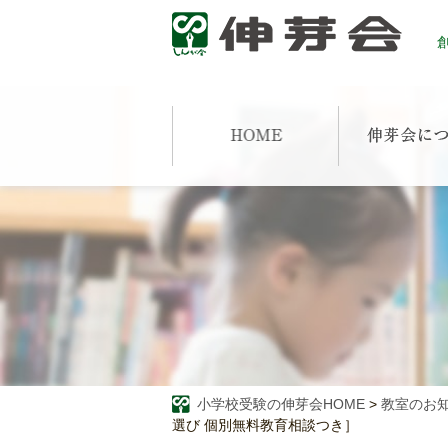
創
小学校受験の伸芽会HOME
>
教室のお
選び 個別無料教育相談つき］