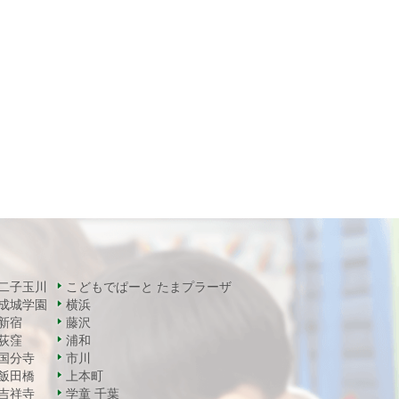
二子玉川
こどもでぱーと たまプラーザ
成城学園
横浜
新宿
藤沢
荻窪
浦和
国分寺
市川
飯田橋
上本町
吉祥寺
学童 千葉