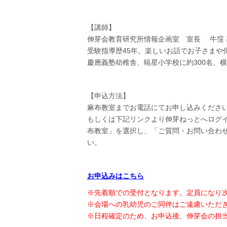
【講師】
伸芽会教育研究所情報企画室 室長 牛窪 
受験指導歴45年。楽しいお話でお子さまや
慶應義塾幼稚舎、暁星小学校に約300名、
【申込方法】
麻布教室までお電話にてお申し込みください(TEL
もしくは下記リンクより伸芽ねっとへログ
布教室」を選択し、「ご質問・お問い合わ
い。
お申込みはこちら
※先着順での受付となります。定員になり
※会場への乳幼児のご同伴はご遠慮いただ
※日程確定のため、お申込後、伸芽会の担