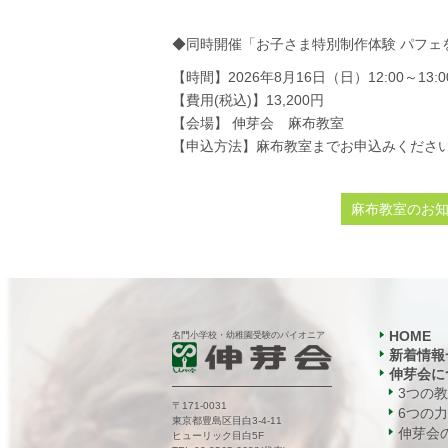
◆同時開催「お子さま特別制作体験 パフェ
【時間】2026年8月16日（日）12:00～13:0
【費用(税込)】13,200円
【会場】 伸芽会 麻布教室
【申込方法】麻布教室までお申込みくださ
麻布教室のお
HOME
名門小学校・幼稚園受験のパイオニア
新着情報
伸芽会に
3つの
〒171-0031
6つの力
東京都豊島区目白3-4-11
伸芽会の
ヒューリック目白5F