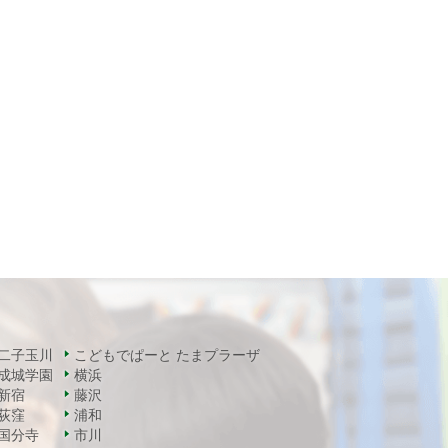
二子玉川
こどもでぱーと たまプラーザ
成城学園
横浜
新宿
藤沢
荻窪
浦和
国分寺
市川