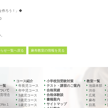
を作ろう！」◆
0
い。
知らせ一覧へ戻る
麻布教室の情報を見る
コース紹介
小学校別受験対策
教室一覧
一覧
年長児コース
テスト・講習のご案内
池袋本部
ついて
合格実績
年中児コース
渋谷
教育理念
合格体験談
3歳児コース
広尾
書籍案内
2歳児コース
麻布
サイトマップ
No.1
1歳児コース
目黒