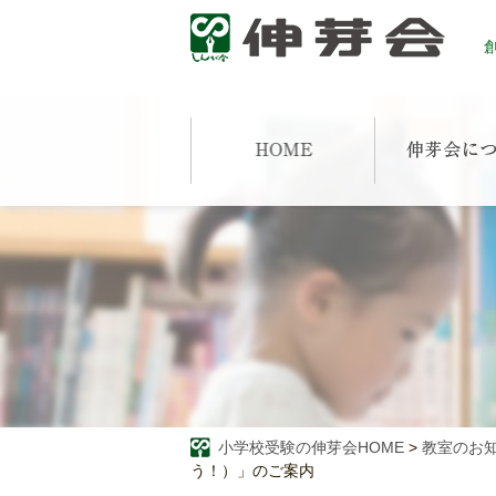
創
小学校受験の伸芽会HOME
>
教室のお
う！）」のご案内