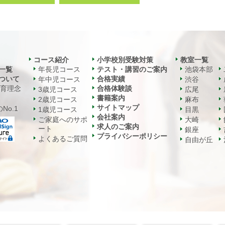
コース紹介
小学校別受験対策
教室一覧
一覧
年長児コース
テスト・講習のご案内
池袋本部
ついて
合格実績
年中児コース
渋谷
教育理念
合格体験談
3歳児コース
広尾
書籍案内
2歳児コース
麻布
サイトマップ
No.1
1歳児コース
目黒
会社案内
ご家庭へのサポ
大崎
求人のご案内
ート
銀座
プライバシーポリシー
よくあるご質問
自由が丘