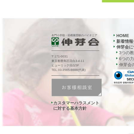
HOME
名門小学校・幼稚園受験のパイオニア
新着情報
伸芽会に
3つの
〒171-0031
6つの力
東京都豊島区目白3-4-11
伸芽会の
ヒューリック目白5F
TEL.03-3565-6688(代表)
カスタマーハラスメント
に対する基本方針