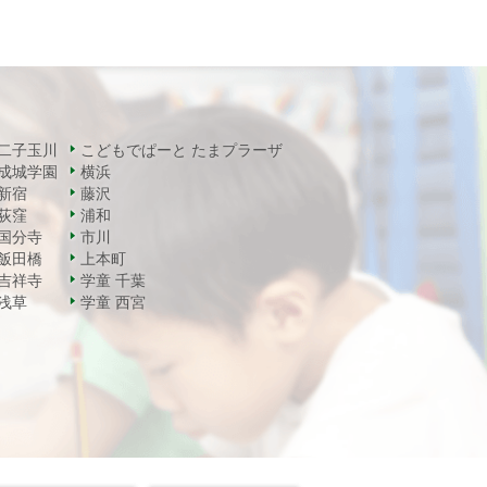
二子玉川
こどもでぱーと たまプラーザ
成城学園
横浜
新宿
藤沢
荻窪
浦和
国分寺
市川
飯田橋
上本町
吉祥寺
学童 千葉
浅草
学童 西宮