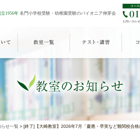
立1956年
名門小学校受験・幼稚園受験のパイオニア伸芽会
知らせ一覧
>
[終了]【大崎教室】2026年7月「慶應・早実など難関校