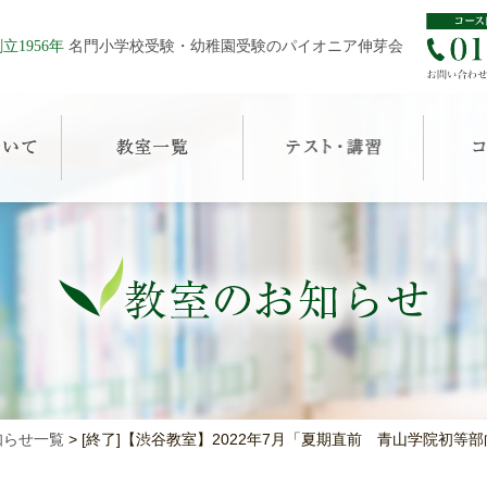
立1956年
名門小学校受験・幼稚園受験のパイオニア伸芽会
知らせ一覧
>
[終了]【渋谷教室】2022年7月「夏期直前 青山学院初等