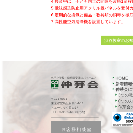
4.授業中は、子ども同士の間隔を常時1ｍ
5.飛沫感染防止用アクリル板パネルを受付
6.定期的な換気と備品・教具類の消毒を徹
7.高性能空気清浄機を設置しています。
渋谷教室のお
HOME
名門小学校・幼稚園受験のパイオニア
新着情報
伸芽会に
3つの
〒171-0031
6つの力
東京都豊島区目白3-4-11
伸芽会の
ヒューリック目白5F
TEL.03-3565-6688(代表)