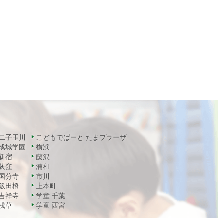
二子玉川
こどもでぱーと たまプラーザ
成城学園
横浜
新宿
藤沢
荻窪
浦和
国分寺
市川
飯田橋
上本町
吉祥寺
学童 千葉
浅草
学童 西宮