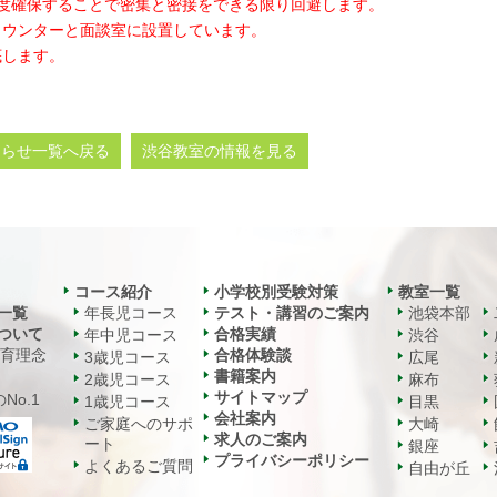
程度確保することで密集と密接をできる限り回避します。
カウンターと面談室に設置しています。
底します。
知らせ一覧へ戻る
渋谷教室の情報を見る
コース紹介
小学校別受験対策
教室一覧
一覧
年長児コース
テスト・講習のご案内
池袋本部
ついて
合格実績
年中児コース
渋谷
教育理念
合格体験談
3歳児コース
広尾
書籍案内
2歳児コース
麻布
サイトマップ
No.1
1歳児コース
目黒
会社案内
ご家庭へのサポ
大崎
求人のご案内
ート
銀座
プライバシーポリシー
よくあるご質問
自由が丘