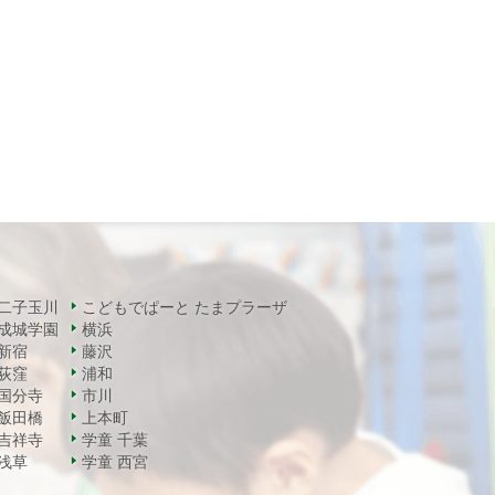
二子玉川
こどもでぱーと たまプラーザ
成城学園
横浜
新宿
藤沢
荻窪
浦和
国分寺
市川
飯田橋
上本町
吉祥寺
学童 千葉
浅草
学童 西宮