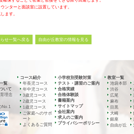
程度確保することで密集と密接をできる限り回避します。
カウンターと面談室に設置しています。
底します。
知らせ一覧へ戻る
自由が丘教室の情報を見る
コース紹介
小学校別受験対策
教室一覧
一覧
年長児コース
テスト・講習のご案内
池袋本部
ついて
合格実績
年中児コース
渋谷
教育理念
合格体験談
3歳児コース
広尾
書籍案内
2歳児コース
麻布
サイトマップ
No.1
1歳児コース
目黒
会社案内
ご家庭へのサポ
大崎
求人のご案内
ート
銀座
プライバシーポリシー
よくあるご質問
自由が丘