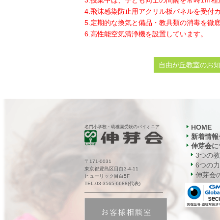
3.授業中は、子ども同士の間隔を常時1ｍ
4.飛沫感染防止用アクリル板パネルを受付
5.定期的な換気と備品・教具類の消毒を徹
6.高性能空気清浄機を設置しています。
自由が丘教室のお
HOME
名門小学校・幼稚園受験のパイオニア
新着情報
伸芽会に
3つの
〒171-0031
6つの力
東京都豊島区目白3-4-11
伸芽会の
ヒューリック目白5F
TEL.03-3565-6688(代表)