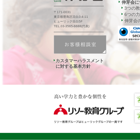
伸芽会に
3つの
〒171-0031
6つの力
東京都豊島区目白3-4-11
伸芽会の
ヒューリック目白5F
TEL.03-3565-6688(代表)
カスタマーハラスメント
に対する基本方針