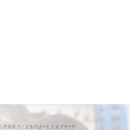
二子玉川
こどもでぱーと たまプラーザ