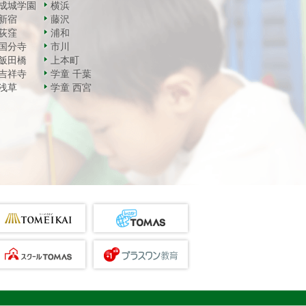
成城学園
横浜
新宿
藤沢
荻窪
浦和
国分寺
市川
飯田橋
上本町
吉祥寺
学童 千葉
浅草
学童 西宮