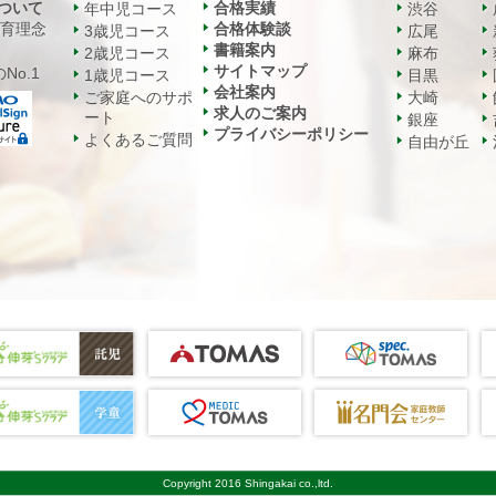
ついて
合格実績
年中児コース
渋谷
教育理念
合格体験談
3歳児コース
広尾
書籍案内
2歳児コース
麻布
サイトマップ
No.1
1歳児コース
目黒
会社案内
ご家庭へのサポ
大崎
求人のご案内
ート
銀座
プライバシーポリシー
よくあるご質問
自由が丘
Copyright 2016 Shingakai co.,ltd.