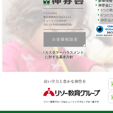
新着情報
伸芽会に
3つの
〒171-0031
6つの力
東京都豊島区目白3-4-11
伸芽会の
ヒューリック目白5F
TEL.03-3565-6688(代表)
カスタマーハラスメント
に対する基本方針