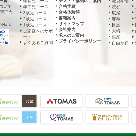
一覧
年長児コース
テスト・講習のご案内
池袋本部
ついて
合格実績
年中児コース
渋谷
教育理念
合格体験談
3歳児コース
広尾
書籍案内
2歳児コース
麻布
サイトマップ
No.1
1歳児コース
目黒
会社案内
ご家庭へのサポ
大崎
求人のご案内
ート
銀座
プライバシーポリシー
よくあるご質問
自由が丘