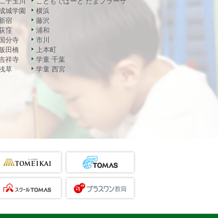
二子玉川
こどもでぱーと たまプラーザ
成城学園
横浜
新宿
藤沢
荻窪
浦和
国分寺
市川
飯田橋
上本町
吉祥寺
学童 千葉
浅草
学童 西宮