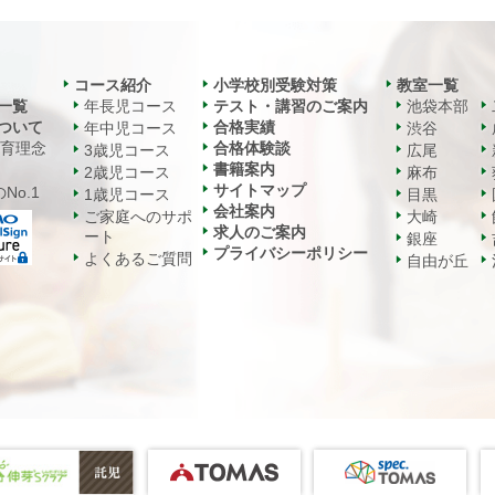
コース紹介
小学校別受験対策
教室一覧
一覧
年長児コース
テスト・講習のご案内
池袋本部
ついて
合格実績
年中児コース
渋谷
教育理念
合格体験談
3歳児コース
広尾
書籍案内
2歳児コース
麻布
サイトマップ
No.1
1歳児コース
目黒
会社案内
ご家庭へのサポ
大崎
求人のご案内
ート
銀座
プライバシーポリシー
よくあるご質問
自由が丘