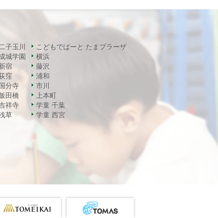
二子玉川
こどもでぱーと たまプラーザ
成城学園
横浜
新宿
藤沢
荻窪
浦和
国分寺
市川
飯田橋
上本町
吉祥寺
学童 千葉
浅草
学童 西宮