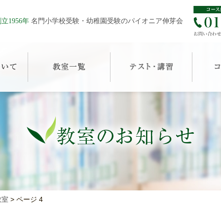
立1956年
名門小学校受験・幼稚園受験のパイオニア伸芽会
教室
>
ページ 4