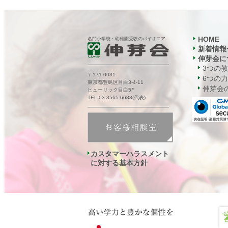
HOME
名門小学校・幼稚園受験のパイオニア
新着情報
伸芽会に
3つの
〒171-0031
6つの力
東京都豊島区目白3-4-11
伸芽会の
ヒューリック目白5F
TEL.03-3565-6688(代表)
カスタマーハラスメント
に対する基本方針