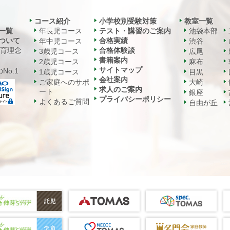
コース紹介
小学校別受験対策
教室一覧
一覧
年長児コース
テスト・講習のご案内
池袋本部
ついて
合格実績
年中児コース
渋谷
教育理念
合格体験談
3歳児コース
広尾
書籍案内
2歳児コース
麻布
サイトマップ
No.1
1歳児コース
目黒
会社案内
ご家庭へのサポ
大崎
求人のご案内
ート
銀座
プライバシーポリシー
よくあるご質問
自由が丘