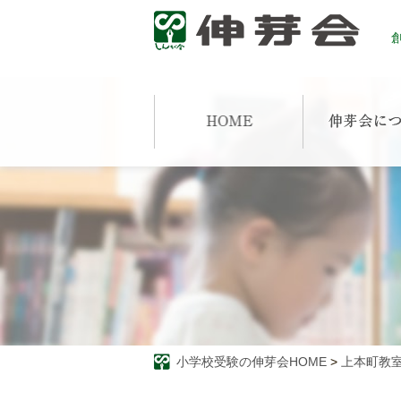
創
小学校受験の伸芽会HOME
>
上本町教