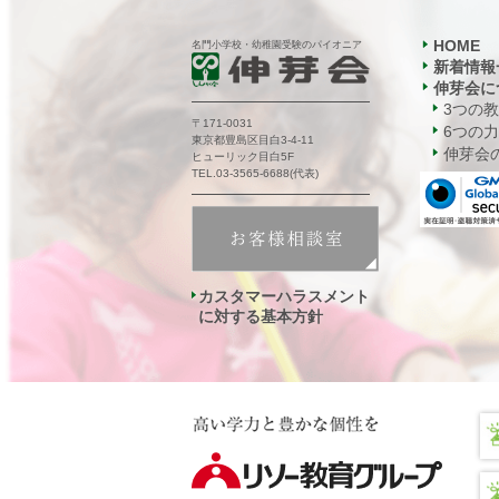
HOME
名門小学校・幼稚園受験のパイオニア
新着情報
伸芽会に
3つの
〒171-0031
6つの力
東京都豊島区目白3-4-11
伸芽会の
ヒューリック目白5F
TEL.03-3565-6688(代表)
カスタマーハラスメント
に対する基本方針