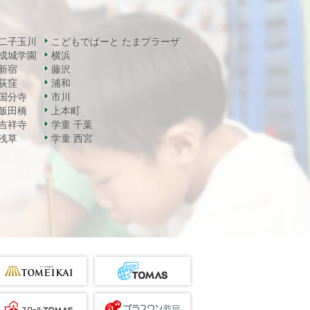
二子玉川
こどもでぱーと たまプラーザ
成城学園
横浜
新宿
藤沢
荻窪
浦和
国分寺
市川
飯田橋
上本町
吉祥寺
学童 千葉
浅草
学童 西宮