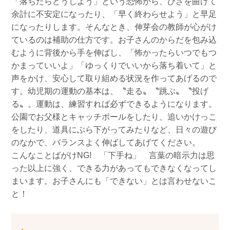
「落ちたらどうしよう」という恐怖から、ひざを曲げて
余計に不安定になったり、「早く終わらせよう」と早足
になったりします。そんなとき、伸芽会の教師が心がけ
ているのは補助の仕方です。お子さんのからだを包み込
むように背後から手を伸ばし、「怖かったらいつでもつ
かまっていいよ」「ゆっくりでいいから落ち着いて」と
声をかけ、安心して取り組める状況を作ってあげるので
す。幼児期の運動の基本は、〝走る〟〝跳ぶ〟〝投げ
る〟。運動は、練習すれば必ずできるようになります。
公園でお父様とキャッチボールをしたり、追いかけっこ
をしたり、道具にぶら下がってみたりなど、日々の遊び
のなかで、バランスよく伸ばしてあげてください。
こんなことばがけNG! 「下手ね」 言葉の暗示力は思
った以上に強く、できる力があってもできなくなってし
まいます。お子さんにも「できない」とは言わせないこ
と！