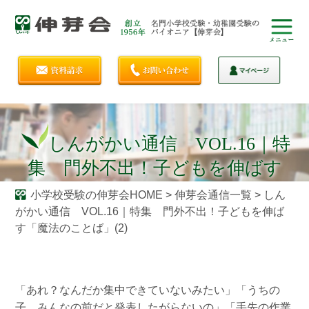
しんがかい通信 VOL.16｜特
集 門外不出！子どもを伸ばす
「魔法のことば」(2)
小学校受験の伸芽会HOME
>
伸芽会通信一覧
>
しん
がかい通信 VOL.16｜特集 門外不出！子どもを伸ば
す「魔法のことば」(2)
「あれ？なんだか集中できていないみたい」「うちの
子、みんなの前だと発表したがらないの」「手先の作業