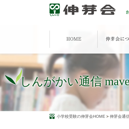
創
しんがかい通信 mav
小学校受験の伸芽会HOME
>
伸芽会通