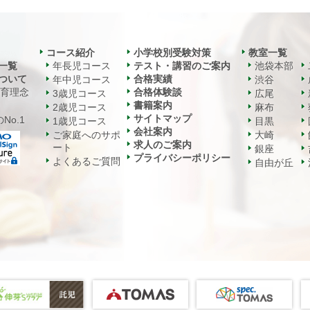
コース紹介
小学校別受験対策
教室一覧
一覧
年長児コース
テスト・講習のご案内
池袋本部
ついて
合格実績
年中児コース
渋谷
教育理念
合格体験談
3歳児コース
広尾
書籍案内
2歳児コース
麻布
サイトマップ
No.1
1歳児コース
目黒
会社案内
ご家庭へのサポ
大崎
求人のご案内
ート
銀座
プライバシーポリシー
よくあるご質問
自由が丘