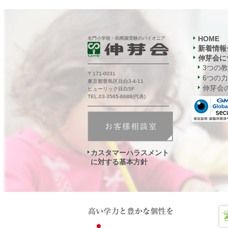
HOME
名門小学校・幼稚園受験のパイオニア
新着情報
伸芽会に
3つの
〒171-0031
6つの力
東京都豊島区目白3-4-11
伸芽会の
ヒューリック目白5F
TEL.03-3565-6688(代表)
カスタマーハラスメント
に対する基本方針