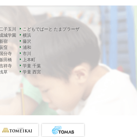
二子玉川
こどもでぱーと たまプラーザ
成城学園
横浜
新宿
藤沢
荻窪
浦和
国分寺
市川
飯田橋
上本町
吉祥寺
学童 千葉
浅草
学童 西宮