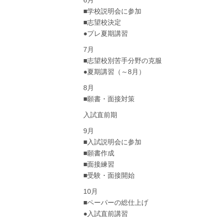
6月
■学校説明会に参加
■志望校決定
●プレ夏期講習
7月
■志望校別苦手分野の克服
●夏期講習（～8月）
8月
■願書・面接対策
入試直前期
9月
■入試説明会に参加
■願書作成
■面接練習
■受験・面接開始
10月
■ペーパーの総仕上げ
●入試直前講習