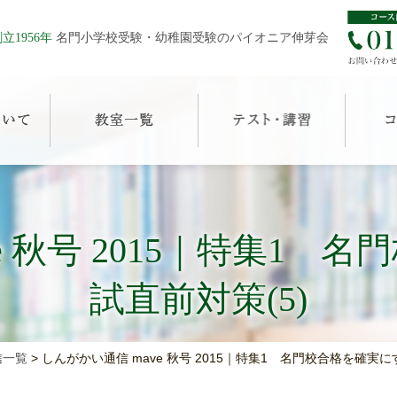
立1956年
名門小学校受験・幼稚園受験のパイオニア伸芽会
e 秋号 2015｜特集1
試直前対策(5)
信一覧
>
しんがかい通信 mave 秋号 2015｜特集1 名門校合格を確実に