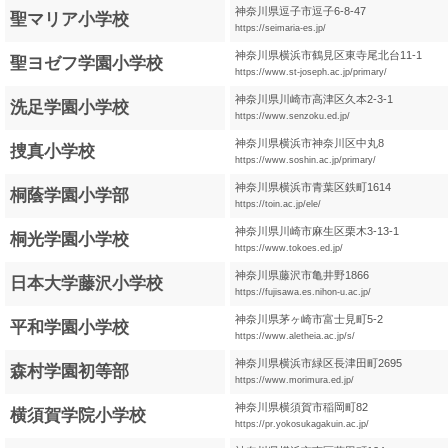
神奈川県逗子市逗子6-8-47
聖マリア小学校
https://seimaria-es.jp/
神奈川県横浜市鶴見区東寺尾北台11-1
聖ヨゼフ学園小学校
https://www.st-joseph.ac.jp/primary/
神奈川県川崎市高津区久本2-3-1
洗足学園小学校
https://www.senzoku.ed.jp/
神奈川県横浜市神奈川区中丸8
捜真小学校
https://www.soshin.ac.jp/primary/
神奈川県横浜市青葉区鉄町1614
桐蔭学園小学部
https://toin.ac.jp/ele/
神奈川県川崎市麻生区栗木3-13-1
桐光学園小学校
https://www.tokoes.ed.jp/
神奈川県藤沢市亀井野1866
日本大学藤沢小学校
https://fujisawa.es.nihon-u.ac.jp/
神奈川県茅ヶ崎市富士見町5-2
平和学園小学校
https://www.aletheia.ac.jp/s/
神奈川県横浜市緑区長津田町2695
森村学園初等部
https://www.morimura.ed.jp/
神奈川県横須賀市稲岡町82
横須賀学院小学校
https://pr.yokosukagakuin.ac.jp/