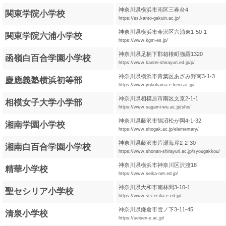
神奈川県横浜市南区三春台4
関東学院小学校
https://es.kanto-gakuin.ac.jp/
神奈川県横浜市金沢区六浦東1-50-1
関東学院六浦小学校
https://www.kgm-es.jp/
神奈川県足柄下郡箱根町強羅1320
函嶺白百合学園小学校
https://www.kanrei-shirayuri.ed.jp/p/
神奈川県横浜市青葉区あざみ野南3-1-3
慶應義塾横浜初等部
https://www.yokohama-e.keio.ac.jp/
神奈川県相模原市南区文京2-1-1
相模女子大学小学部
https://www.sagami-wu.ac.jp/sho/
神奈川県藤沢市鵠沼松が岡4-1-32
湘南学園小学校
https://www.shogak.ac.jp/elementary/
神奈川県藤沢市片瀬海岸2-2-30
湘南白百合学園小学校
https://www.shonan-shirayuri.ac.jp/syougakkou/
神奈川県横浜市神奈川区沢渡18
精華小学校
https://www.seika-net.ed.jp/
神奈川県大和市南林間3-10-1
聖セシリア小学校
https://www.st-cecilia-e.ed.jp/
神奈川県鎌倉市雪ノ下3-11-45
清泉小学校
https://seisen-e.ac.jp/