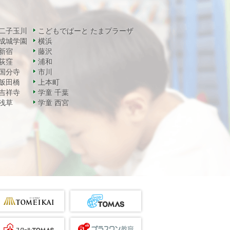
二子玉川
こどもでぱーと たまプラーザ
成城学園
横浜
新宿
藤沢
荻窪
浦和
国分寺
市川
飯田橋
上本町
吉祥寺
学童 千葉
浅草
学童 西宮