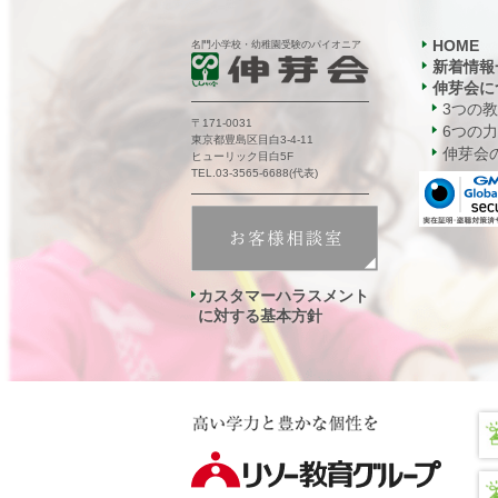
HOME
名門小学校・幼稚園受験のパイオニア
新着情報
伸芽会に
3つの
〒171-0031
6つの力
東京都豊島区目白3-4-11
伸芽会の
ヒューリック目白5F
TEL.03-3565-6688(代表)
カスタマーハラスメント
に対する基本方針