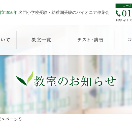
立1956年
名門小学校受験・幼稚園受験のパイオニア伸芽会
室
>
ページ 5