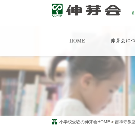
創
小学校受験の伸芽会HOME
>
吉祥寺教