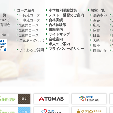
コース紹介
小学校別受験対策
教室一覧
一覧
年長児コース
テスト・講習のご案内
池袋本部
ついて
合格実績
年中児コース
渋谷
教育理念
合格体験談
3歳児コース
広尾
書籍案内
2歳児コース
麻布
サイトマップ
No.1
1歳児コース
目黒
会社案内
ご家庭へのサポ
大崎
求人のご案内
ート
銀座
プライバシーポリシー
よくあるご質問
自由が丘