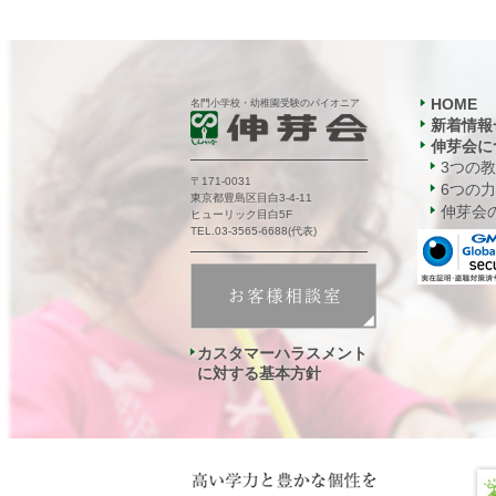
HOME
名門小学校・幼稚園受験のパイオニア
新着情報
伸芽会に
3つの
〒171-0031
6つの力
東京都豊島区目白3-4-11
伸芽会の
ヒューリック目白5F
TEL.03-3565-6688(代表)
カスタマーハラスメント
に対する基本方針