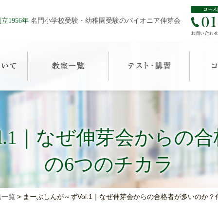
立1956年
名門小学校受験・幼稚園受験のパイオニア伸芽会
l.1｜なぜ伸芽会からの
の6つのチカラ
信一覧
>
まーぶしんが～ずVol.1｜なぜ伸芽会からの合格者が多いのか？