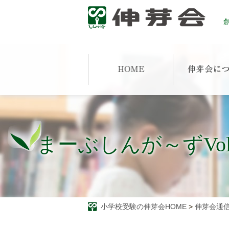
創
まーぶしんが～ずVo
小学校受験の伸芽会HOME
>
伸芽会通