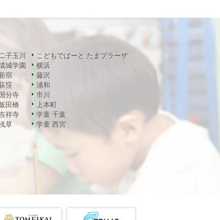
二子玉川
こどもでぱーと たまプラーザ
成城学園
横浜
新宿
藤沢
荻窪
浦和
国分寺
市川
飯田橋
上本町
吉祥寺
学童 千葉
浅草
学童 西宮