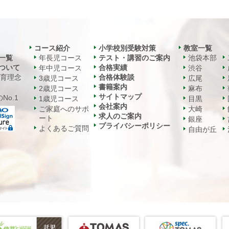
コース紹介
小学校別受験対策
教室一覧
一覧
年長児コース
テスト・講習のご案内
池袋本部
ついて
合格実績
年中児コース
渋谷
教育理念
合格体験談
3歳児コース
広尾
書籍案内
2歳児コース
麻布
サイトマップ
No.1
1歳児コース
目黒
会社案内
ご家庭へのサポ
大崎
求人のご案内
ート
銀座
プライバシーポリシー
よくあるご質問
自由が丘