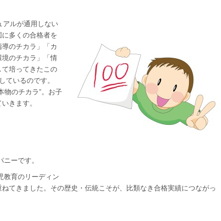
ュアルが通用しない
園に多くの合格者を
指導のチカラ」「カ
環境のチカラ」「情
して培ってきたこの
しているのです。
本物のチカラ”。お子
ていきます。
パニーです。
幼児教育のリーディン
重ねてきました。その歴史・伝統こそが、比類なき合格実績につながっ