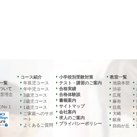
コース紹介
小学校別受験対策
教室一覧
一覧
年長児コース
テスト・講習のご案内
池袋本部
ついて
合格実績
年中児コース
渋谷
教育理念
合格体験談
3歳児コース
広尾
書籍案内
2歳児コース
麻布
サイトマップ
No.1
1歳児コース
目黒
会社案内
ご家庭へのサポ
大崎
求人のご案内
ート
銀座
プライバシーポリシー
よくあるご質問
自由が丘