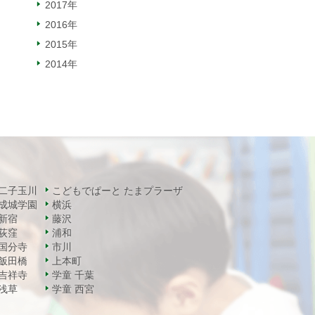
2017年
2016年
2015年
2014年
二子玉川
こどもでぱーと たまプラーザ
成城学園
横浜
新宿
藤沢
荻窪
浦和
国分寺
市川
飯田橋
上本町
吉祥寺
学童 千葉
浅草
学童 西宮