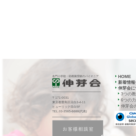
HOME
名門小学校・幼稚園受験のパイオニア
新着情報
伸芽会に
3つの
〒171-0031
6つの力
東京都豊島区目白3-4-11
伸芽会の
ヒューリック目白5F
TEL.03-3565-6688(代表)