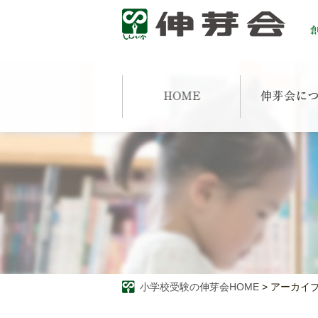
創
小学校受験の伸芽会HOME
>
アーカイブ: