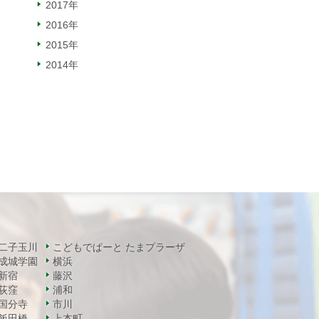
2017年
2016年
2015年
2014年
二子玉川
こどもでぱーと たまプラーザ
成城学園
横浜
新宿
藤沢
荻窪
浦和
国分寺
市川
飯田橋
上本町