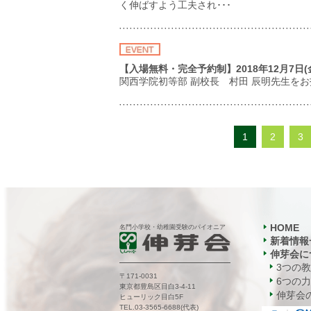
く伸ばすよう工夫され･･･
【入場無料・完全予約制】2018年12月7
関西学院初等部 副校長 村田 辰明先生を
1
2
3
HOME
名門小学校・幼稚園受験のパイオニア
新着情報
伸芽会に
3つの
〒171-0031
6つの力
東京都豊島区目白3-4-11
伸芽会の
ヒューリック目白5F
TEL.03-3565-6688(代表)