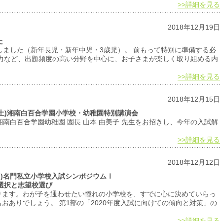
>>詳細を見る
2018年12月19日
た
始しました（新年長児・新年中児・3歳児）。 前もって特別に準備する必
現力など、出題頻度の高い分野を中心に、お子さまが楽しく取り組める内
>>詳細を見る
2018年12月15日
日(土)湘南白百合学園小学校・幼稚園特別講演会
、湘南白百合学園幼稚園 園長 山本 由美子 先生をお招きし、今年の入試解
>>詳細を見る
2018年12月12日
(日)名門私立小学校入試シンポジウムⅠ
う選択と志望校選び
ります。わが子を通わせたい憧れの小学校を、すでに心に決めていらっ
おありでしょう。 第1部の「2020年度入試に向けての傾向と対策」の
>>詳細を見る