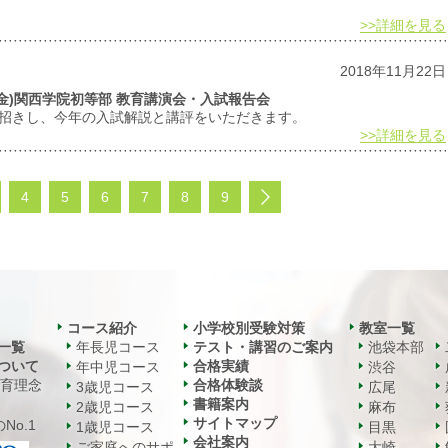
>>詳細を見る
2018年11月22日
日(金)関西学院初等部 教育講演会・入試報告会
お招きし、今年の入試解説と講評をいただきます。
>>詳細を見る
4
5
6
7
8
9
コース紹介
小学校別受験対策
教室一覧
一覧
年長児コース
テスト・講習のご案内
池袋本部
ついて
合格実績
年中児コース
渋谷
教育理念
合格体験談
3歳児コース
広尾
書籍案内
2歳児コース
麻布
サイトマップ
No.1
1歳児コース
目黒
会社案内
ご家庭へのサポ
大崎