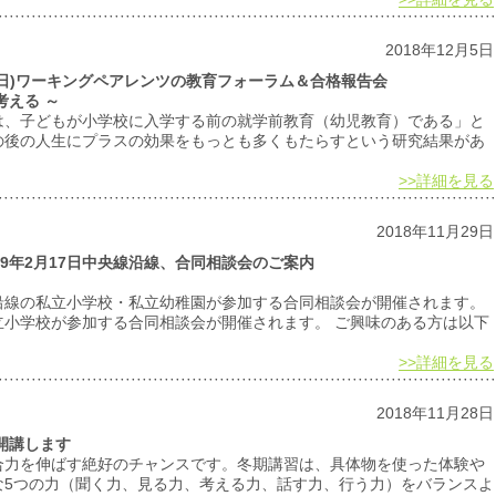
2018年12月5日
日(日)ワーキングペアレンツの教育フォーラム＆合格報告会
考える ～
は、子どもが小学校に入学する前の就学前教育（幼児教育）である」と
の後の人生にプラスの効果をもっとも多くもたらすという研究結果があ
>>詳細を見る
2018年11月29日
019年2月17日中央線沿線、合同相談会のご案内
急線沿線の私立小学校・私立幼稚園が参加する合同相談会が開催されます。
私立小学校が参加する合同相談会が開催されます。 ご興味のある方は以下
>>詳細を見る
2018年11月28日
を開講します
合力を伸ばす絶好のチャンスです。冬期講習は、具体物を使った体験や
な5つの力（聞く力、見る力、考える力、話す力、行う力）をバランスよ